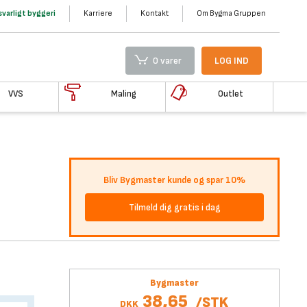
varligt byggeri
Karriere
Kontakt
Om Bygma Gruppen
0 varer
LOG IND
VVS
Maling
Outlet
Bliv Bygmaster kunde og spar 10%
Tilmeld dig gratis i dag
Bygmaster
38,65
/
STK
DKK