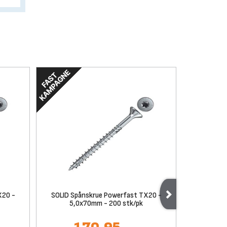
X20 -
SOLID Spånskrue Powerfast TX20 -
SOLID Spå
5,0x70mm - 200 stk/pk
Sam