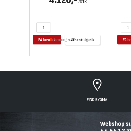
4.120,-
/
STK
Få leveret
Få l
Levering 4-5 hverdage
Afhent i butik
FIND BYGMA
Webshop sup
44 54 17 3