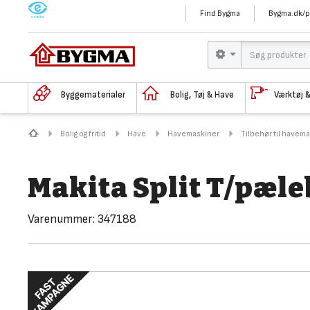
M
Find Bygma
Bygma.dk/p
Byggematerialer
Bolig, Tøj & Have
Værktøj 
Bolig og fritid
Have
Havemaskiner
Tilbehør til havem
Makita Split T/pæle
Varenummer:
347188