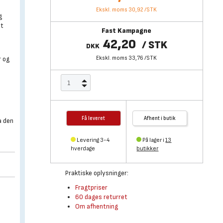
Ekskl. moms 30,92
/
STK
g
et
Fast Kampagne
42,20
/
STK
DKK
Ekskl. moms 33,76
/
STK
r og
Få leveret
Afhent i butik
a den
Levering 3-4
På lager i
13
hverdage
butikker
Praktiske oplysninger:
Fragtpriser
60 dages returret
Om afhentning