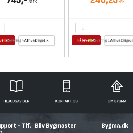
745,-
240,25
/
STK
/
PK
everet
Få leveret
Levering 4-5 hverdage
Afhent i butik
Levering 1-2 hverdage
Afhent i buti
TILBUDSAVISER
KONTAKT OS
OM BYGMA
port - Tlf.
Bliv Bygmaster
Bygma.dk
0