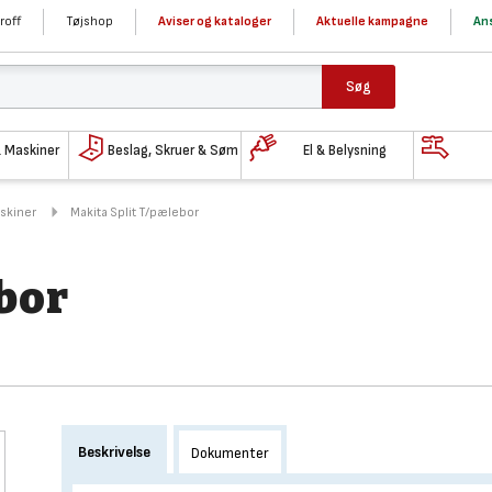
roff
Tøjshop
Aviser og kataloger
Aktuelle kampagne
Ans
Søg
& Maskiner
Beslag, Skruer & Søm
El & Belysning
askiner
Makita Split T/pælebor
bor
Beskrivelse
Dokumenter