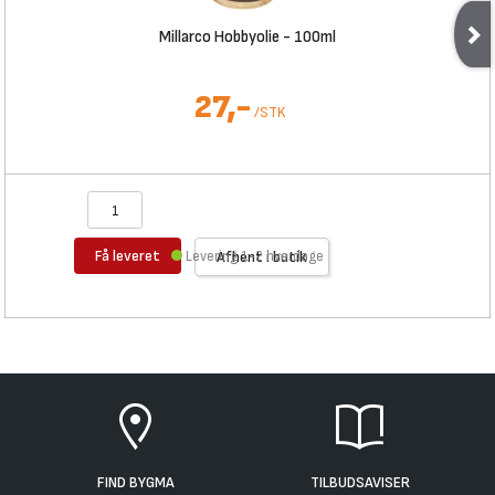
Millarco Hobbyolie - 100ml
27,-
/
STK
Få leveret
Levering 1-2 hverdage
Afhent i butik
FIND BYGMA
TILBUDSAVISER