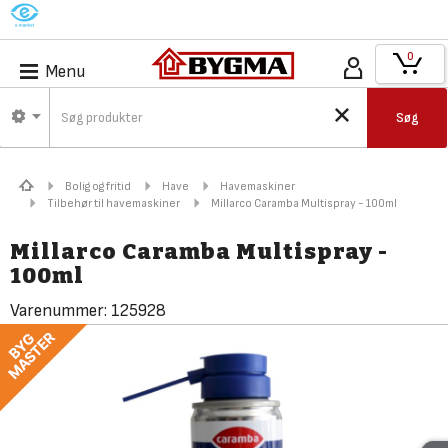
M
0
Menu
Søg
Bolig og fritid
Have
Havemaskiner
Tilbehør til havemaskiner
Millarco Caramba Multispray - 100ml
Millarco Caramba Multispray -
100ml
Varenummer:
125928