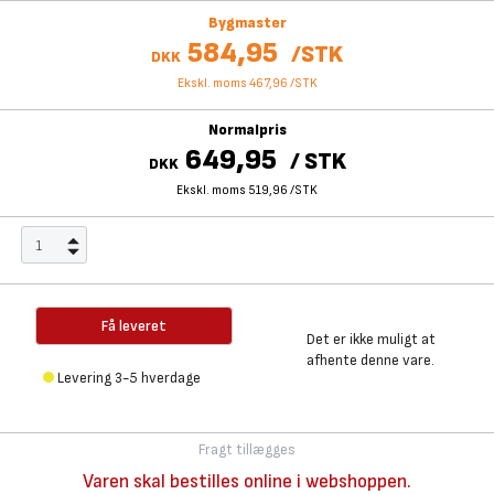
Bygmaster
584,95
/
STK
DKK
Ekskl. moms 467,96
/
STK
Normalpris
649,95
/
STK
DKK
Ekskl. moms 519,96
/
STK
Få leveret
Det er ikke muligt at
afhente denne vare.
Levering 3-5 hverdage
Fragt tillægges
Varen skal bestilles online i webshoppen.