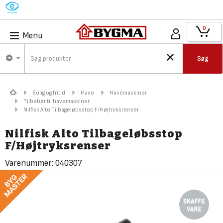
M
0
Menu
Søg
Bolig og fritid
Have
Havemaskiner
Tilbehør til havemaskiner
Nilfisk Alto Tilbageløbsstop F/Højtryksrenser
Nilfisk Alto Tilbageløbsstop
F/Højtryksrenser
Varenummer:
040307