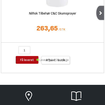
Nilfisk Tilbehør C&C Skumsprayer
263,65
/
STK
Få leveret
Levering 1-2 hverdage
Afhent i butik