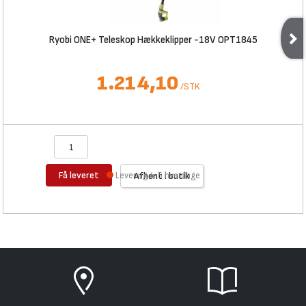
Ryobi ONE+ Teleskop Hækkeklipper -18V OPT1845
1.214,10
/
STK
Få leveret
Levering 4-5 hverdage
Afhent i butik