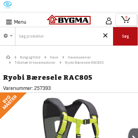
M
0
Menu
Søg
Bolig og fritid
Have
Havemaskiner
Tilbehør til havemaskiner
Ryobi Bæresele RAC805
Ryobi Bæresele RAC805
Varenummer:
257393