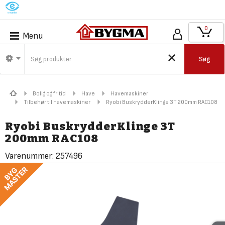
M
0
Menu
Søg
Bolig og fritid
Have
Havemaskiner
Tilbehør til havemaskiner
Ryobi BuskrydderKlinge 3T 200mm RAC108
Ryobi BuskrydderKlinge 3T
200mm RAC108
Varenummer:
257496