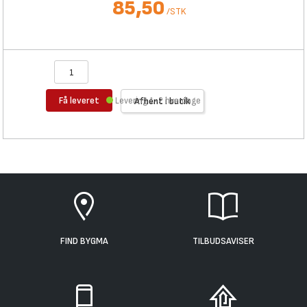
85,50
/
STK
Få leveret
Levering 1-2 hverdage
Afhent i butik
FIND BYGMA
TILBUDSAVISER