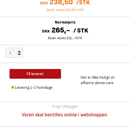
238,50
/
STK
DKK
Ekskl. moms 190,80
/
STK
Normalpris
265,-
/
STK
DKK
Ekskl. moms 212,-
/
STK
Få leveret
Det er ikke muligt at
afhente denne vare.
Levering 1-2 hverdage
Fragt tillægges
Varen skal bestilles online i webshoppen.