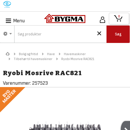
M
0
Menu
Søg
Bolig og fritid
Have
Havemaskiner
Tilbehør til havemaskiner
Ryobi Mosrive RAC821
Ryobi Mosrive RAC821
Varenummer:
257523