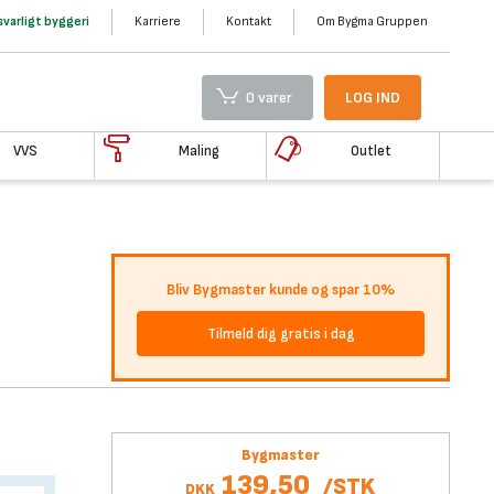
varligt byggeri
Karriere
Kontakt
Om Bygma Gruppen
0 varer
LOG IND
VVS
Maling
Outlet
Bliv Bygmaster kunde og spar 10%
Tilmeld dig gratis i dag
Bygmaster
139,50
/
STK
DKK