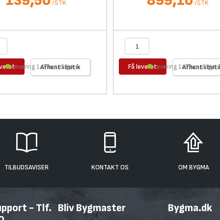
139,50
899,10
/
STK
/
STK
everet
Få leveret
Levering 1-2 hverdage
Afhent i butik
Levering 1-2 hverdage
Afhent i buti
TILBUDSAVISER
KONTAKT OS
OM BYGMA
port - Tlf.
Bliv Bygmaster
Bygma.dk
0