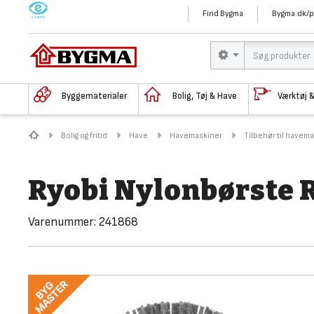
M
Find Bygma
Bygma.dk/p
Byggematerialer
Bolig, Tøj & Have
Værktøj 
Bolig og fritid
Have
Havemaskiner
Tilbehør til havem
Ryobi Nylonbørste 
Varenummer:
241868