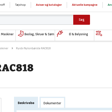
roff
Tøjshop
Aviser og kataloger
Aktuelle kampagne
Ans
Søg
& Maskiner
Beslag, Skruer & Søm
El & Belysning
askiner
Ryobi Nylonbørste RAC818
RAC818
Beskrivelse
Dokumenter