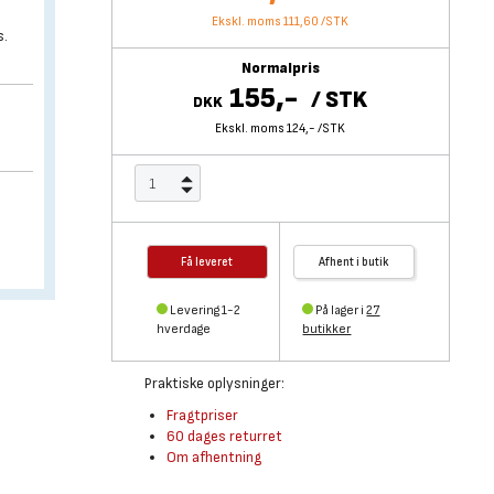
Ekskl. moms 111,60
/
STK
s.
Normalpris
155,-
/
STK
DKK
Ekskl. moms 124,-
/
STK
Få leveret
Afhent i butik
Levering 1-2
På lager i
27
hverdage
butikker
Praktiske oplysninger:
Fragtpriser
60 dages returret
Om afhentning