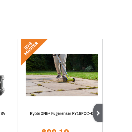
18V
Ryobi ONE+ Fugerenser RY18PCC-0
Ryobi ON