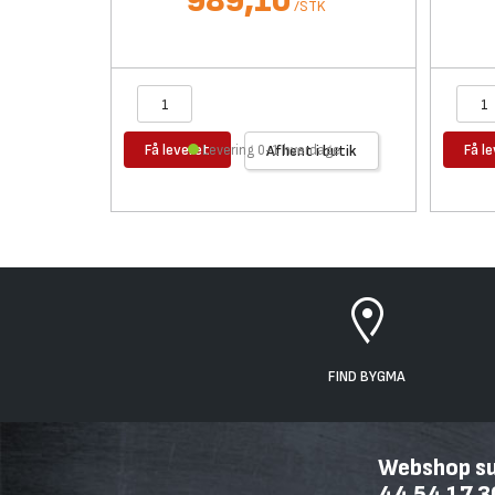
989,10
/
STK
Få leveret
Få l
Levering 0-1 hverdage
Afhent i butik
FIND BYGMA
Webshop sup
44 54 17 3