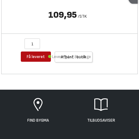
109,95
/
STK
Få leveret
Levering 1-2 hverdage
Afhent i butik
FIND BYGMA
TILBUDSAVISER