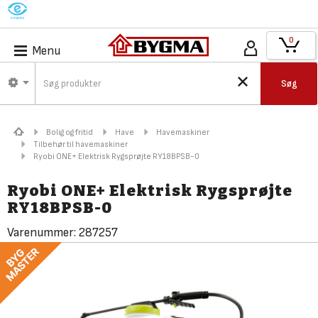
M
0
Menu
Søg
Bolig og fritid
Have
Havemaskiner
Tilbehør til havemaskiner
Ryobi ONE+ Elektrisk Rygsprøjte RY18BPSB-0
Ryobi ONE+ Elektrisk Rygsprøjte
RY18BPSB-0
Varenummer:
287257