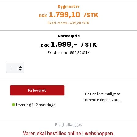
Bygmaster
1.799,10
/
STK
DKK
Ekskl. moms 1.439,28
/
STK
Normalpris
1.999,-
/
STK
DKK
Ekskl. moms 1.599,20
/
STK
Få leveret
Det er ikke muligt at
afhente denne vare.
Levering 1-2 hverdage
Fragt tillægges
Varen skal bestilles online i webshoppen.