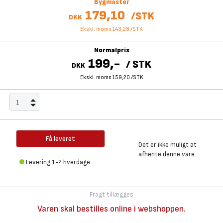
Bygmaster
179,10
/
STK
DKK
Ekskl. moms 143,28
/
STK
Normalpris
199,-
/
STK
DKK
Ekskl. moms 159,20
/
STK
Få leveret
Det er ikke muligt at
afhente denne vare.
Levering 1-2 hverdage
Fragt tillægges
Varen skal bestilles online i webshoppen.