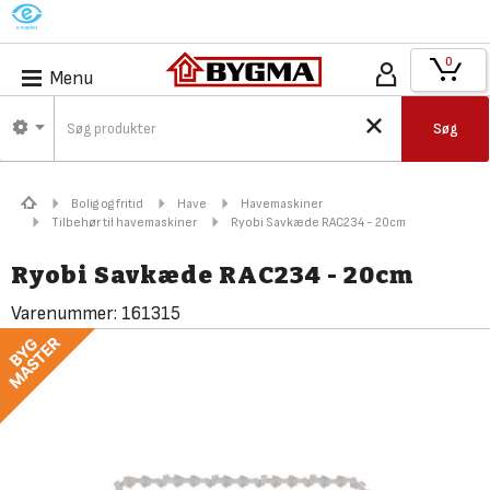
M
0
Menu
Søg
Bolig og fritid
Have
Havemaskiner
Tilbehør til havemaskiner
Ryobi Savkæde RAC234 - 20cm
Ryobi Savkæde RAC234 - 20cm
Varenummer:
161315