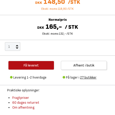
148,50
/
STK
DKK
Ekskl. moms 118,80
/
STK
Normalpris
165,-
/
STK
DKK
Ekskl. moms 132,-
/
STK
Få leveret
Afhent i butik
Levering 1-2 hverdage
På lager i
27 butikker
Praktiske oplysninger:
Fragtpriser
60 dages returret
Om afhentning