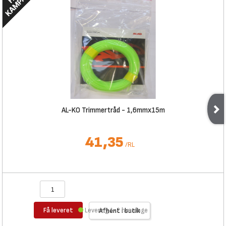
AL-KO Trimmertråd - 1,6mmx15m
41,35
/
RL
Få leveret
Levering 1-2 hverdage
Afhent i butik