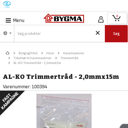
M
0
Menu
Søg
Bolig og fritid
Have
Havemaskiner
Tilbehør til havemaskiner
Trimmertråd
AL-KO Trimmertråd - 2,0mmx15m
AL-KO Trimmertråd - 2,0mmx15m
Varenummer:
100394