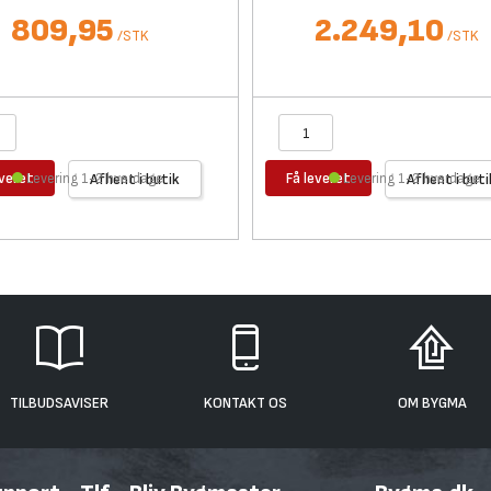
809,95
2.249,10
/
STK
/
STK
everet
Få leveret
Levering 1-2 hverdage
Afhent i butik
Levering 1-2 hverdage
Afhent i buti
TILBUDSAVISER
KONTAKT OS
OM BYGMA