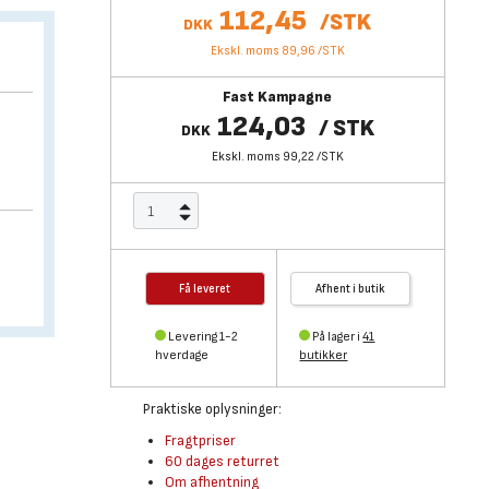
112,45
/
STK
DKK
Ekskl. moms 89,96
/
STK
Fast Kampagne
124,03
/
STK
DKK
Ekskl. moms 99,22
/
STK
Få leveret
Afhent i butik
Levering 1-2
På lager i
41
hverdage
butikker
Praktiske oplysninger:
Fragtpriser
60 dages returret
Om afhentning