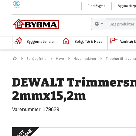
M
Find Bygma
Bygma.dk/p
Byggematerialer
Bolig, Tøj & Have
Værktøj 
Bolig og fritid
Have
Havemaskiner
Tilbehør til havem
DEWALT Trimmersnø
2mmx15,2m
Varenummer:
179629