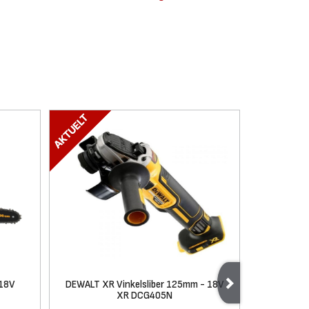
 18V
DEWALT XR Vinkelsliber 125mm - 18V
DEWALT XR
XR DCG405N