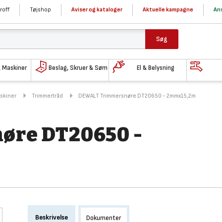
roff
Tøjshop
Aviser og kataloger
Aktuelle kampagne
Ans
Søg
& Maskiner
Beslag, Skruer & Søm
El & Belysning
askiner
Trimmertråd
DEWALT Trimmersnøre DT20650 - 2mmx15,2m
re DT20650 -
Beskrivelse
Dokumenter