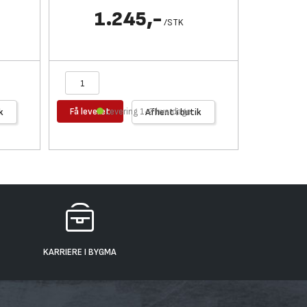
1.245,-
1
/
STK
Få leveret
Få levere
k
Levering 1-2 hverdage
Afhent i butik
KARRIERE I BYGMA