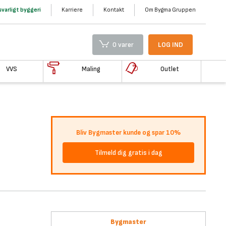
varligt byggeri
Karriere
Kontakt
Om Bygma Gruppen
0 varer
LOG IND
VVS
Maling
Outlet
Bliv Bygmaster kunde og spar 10%
Tilmeld dig gratis i dag
Bygmaster