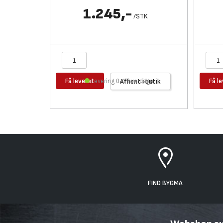
1.245,-
/
STK
Få leveret
Få l
Levering 0-1 hverdage
Afhent i butik
FIND BYGMA