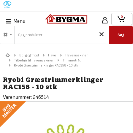
M
0
Menu
Søg
Bolig og fritid
Have
Havemaskiner
Tilbehør til havemaskiner
Trimmertråd
Ryobi Græstrimmerklinger RAC158 - 10 stk
Ryobi Græstrimmerklinger
RAC158 - 10 stk
Varenummer:
246514