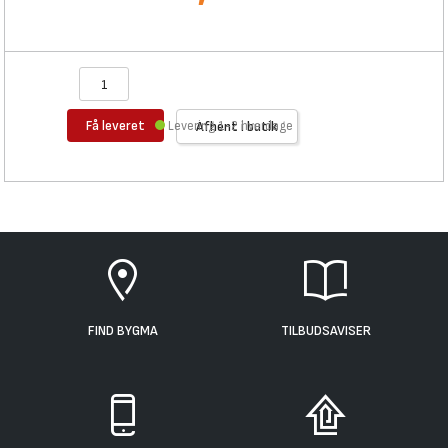
Få leveret
Levering 1-2 hverdage
Afhent i butik
FIND BYGMA
TILBUDSAVISER