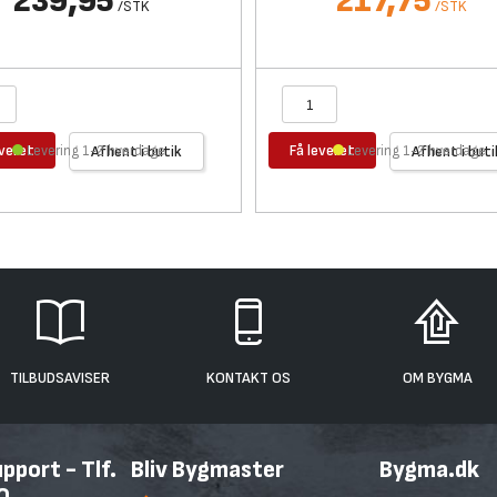
239,95
217,75
/
STK
/
STK
everet
Få leveret
Levering 1-2 hverdage
Afhent i butik
Levering 1-2 hverdage
Afhent i buti
TILBUDSAVISER
KONTAKT OS
OM BYGMA
port - Tlf.
Bliv Bygmaster
Bygma.dk
0