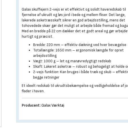
Galax skuffejern 2-vejs er et effektivt og solidt haveredskab til
fjernelse af ukrudt og løs jord i bede og mellem fliser. Det lange,
lakerede asketræsskaft sikrer en god arbejdsstilling, mens det
tohovedede skær gør det muligt at arbejde både fremad og bagu
Med en bredde på 22 cm dækker det et godt areal og gør arbejde
hurtigt og præcist.
Bredde: 220 mm – effektiv dækning ved hver bevægelse
Totallængde: 1650 mm – ergonomisk længde for opret
arbejdsstilling
Vægt: 1000 g – let og manøvredygtigt redskab
Skaft: Lakeret asketræ – robust og behageligt at holde 
2-vejs funktion: Kan bruges i både træk og skub – effektiv
begge retninger
Et ideelt redskab til ukrudtsbekæmpelse og vedligeholdelse af jo
flader i haven.
Producent:
Galax Værktøj