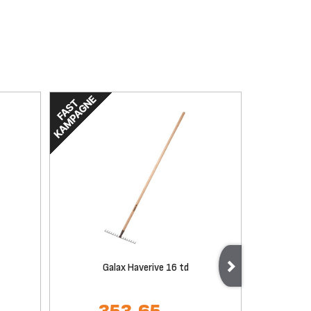
Galax Haverive 16 td
Fisk