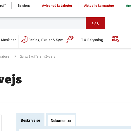
roff
Tøjshop
Aviser og kataloger
Aktuelle kampagne
Ans
Søg
& Maskiner
Beslag, Skruer & Søm
El & Belysning
ivatorer
Galax Skuffejern 2-vejs
vejs
Beskrivelse
Dokumenter