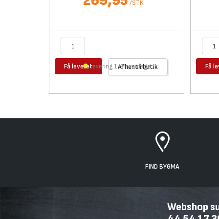
269,95
/
STK
Få leveret
Få l
Levering 1-2 hverdage
Afhent i butik
FIND BYGMA
Webshop sup
44 54 17 3