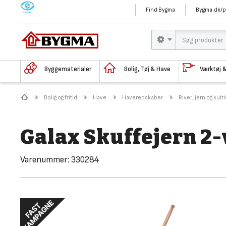
M
Find Bygma
Bygma.dk/p
Byggematerialer
Bolig, Tøj & Have
Værktøj 
Bolig og fritid
Have
Haveredskaber
River, jern og kult
Galax Skuffejern 2-
Varenummer:
330284