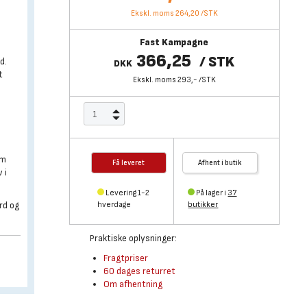
Ekskl. moms 264,20
/
STK
Fast Kampagne
366,25
/
STK
d.
DKK
t
Ekskl. moms 293,-
/
STK
om
Få leveret
Afhent i butik
 i
Levering 1-2
På lager i
37
rd og
hverdage
butikker
Praktiske oplysninger:
Fragtpriser
60 dages returret
Om afhentning