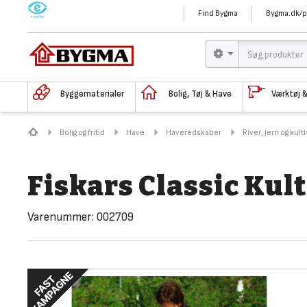
M
Find Bygma
Bygma.dk/p
Byggematerialer
Bolig, Tøj & Have
Værktøj 
Bolig og fritid
Have
Haveredskaber
River, jern og kult
Fiskars Classic Kul
Varenummer:
002709