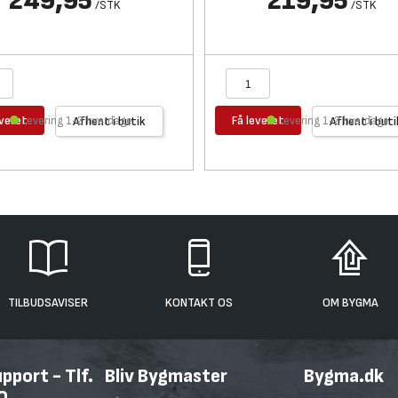
249,95
219,95
/
STK
/
STK
everet
Få leveret
Levering 1-2 hverdage
Afhent i butik
Levering 1-2 hverdage
Afhent i buti
TILBUDSAVISER
KONTAKT OS
OM BYGMA
port - Tlf.
Bliv Bygmaster
Bygma.dk
0