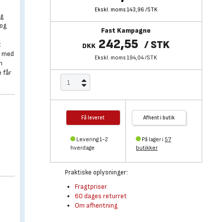
Ekskl. moms 143,96
/
STK
og
 og
Fast Kampagne
242,55
/
STK
t
DKK
r med
Ekskl. moms 194,04
/
STK
n
e får
Få leveret
Afhent i butik
Levering 1-2
På lager i
57
hverdage
butikker
Praktiske oplysninger:
Fragtpriser
60 dages returret
Om afhentning