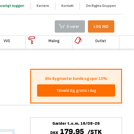
varligt byggeri
Karriere
Kontakt
Om Bygma Gruppen
0 varer
LOG IND
VVS
Maling
Outlet
Bliv Bygmaster kunde og spar 10%
Tilmeld dig gratis i dag
Gælder t.o.m. 16/08-26
179,95
/
STK
DKK