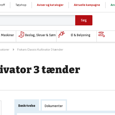
roff
Tøjshop
Aviser og kataloger
Aktuelle kampagne
Ans
Søg
& Maskiner
Beslag, Skruer & Søm
El & Belysning
ivatorer
Fiskars Classic Kultivator 3 tænder
tivator 3 tænder
Beskrivelse
Dokumenter