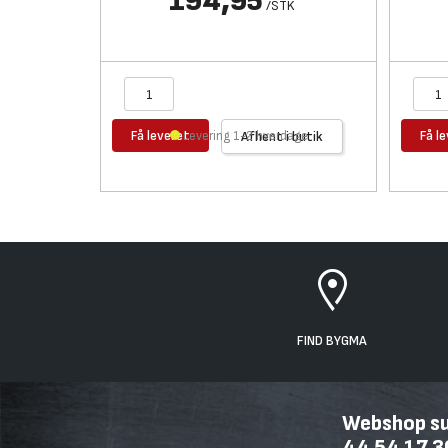
194,95
/
STK
Få leveret
Få l
Levering 1-2 hverdage
Afhent i butik
FIND BYGMA
Webshop sup
44 54 17 3