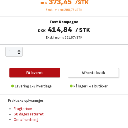
373,45
/
STK
DKK
Ekskl. moms 298,76
/
STK
Fast Kampagne
414,84
/
STK
DKK
Ekskl. moms 331,87
/
STK
Få leveret
Afhent i butik
Levering 1-2 hverdage
På lager i
41 butikker
Praktiske oplysninger:
Fragtpriser
60 dages returret
Om afhentning