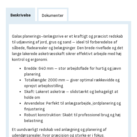
Beskrivelse
Dokumenter
Galax planerings-/anlægsrive er et kraftigt og præcist redskab
til udjævning af jord, grus og sand – ideel til forberedelse af
såbede, fladearealer og belægninger. Den brede riveflade og det
lange lakerede asketræsskaft sikrer effektivt arbejde med høj
kontrol og ergonomi.
Bredde: 640 mm – stor arbejdsflade for hurtig og jævn
planering
Totallængde: 2000 mm – giver optimal rækkevidde og
oprejst arbejdsstilling
Skaft: Lakeret asketræ – slidstærkt og behageligt at
holde om
Anvendelse: Perfekt til anlægsarbejde, jordplanering og
finjustering
Robust konstruktion: Skabt til professionel brug og høj
belastning
Et uundværligt redskab ved anlægning og planering af
udendørsarealer, hvor præcision og styrke er i fokus.