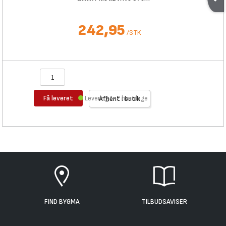
242,95
/
STK
Få leveret
Levering 1-2 hverdage
Afhent i butik
FIND BYGMA
TILBUDSAVISER