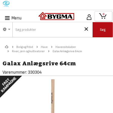
M
0
Menu
Søg
Bolig og fritid
Have
Haveredskaber
River, jern og kultivatorer
Galax Anlægsrive 64cm
Galax Anlægsrive 64cm
Varenummer:
330304