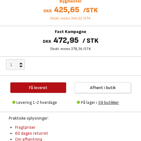
Bygmaster
425,65
/
STK
DKK
Ekskl. moms 340,52
/
STK
Fast Kampagne
472,95
/
STK
DKK
Ekskl. moms 378,36
/
STK
Få leveret
Afhent i butik
Levering 1-2 hverdage
På lager i
59 butikker
Praktiske oplysninger:
Fragtpriser
60 dages returret
Om afhentning