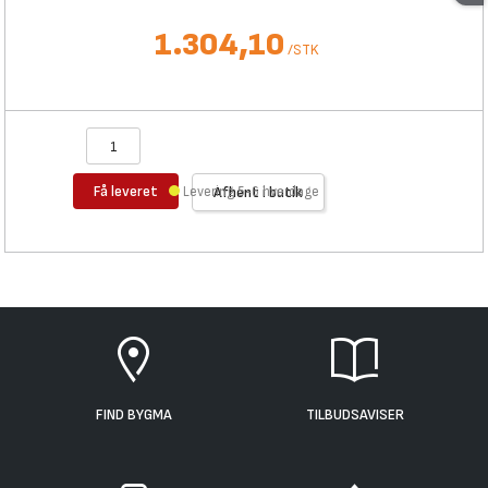
1.304,10
/
STK
Få leveret
Levering 5-6 hverdage
Afhent i butik
FIND BYGMA
TILBUDSAVISER