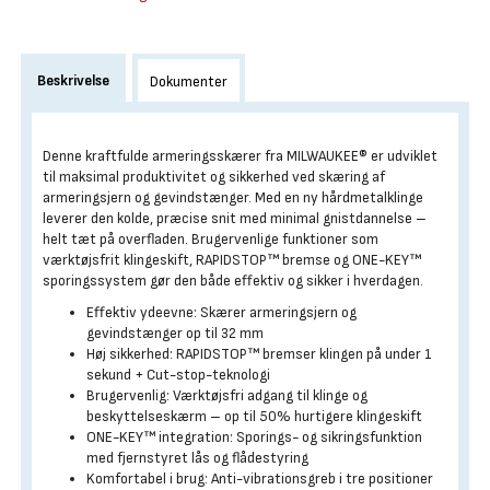
Beskrivelse
Dokumenter
Denne kraftfulde armeringsskærer fra MILWAUKEE® er udviklet
til maksimal produktivitet og sikkerhed ved skæring af
armeringsjern og gevindstænger. Med en ny hårdmetalklinge
leverer den kolde, præcise snit med minimal gnistdannelse –
helt tæt på overfladen. Brugervenlige funktioner som
værktøjsfrit klingeskift, RAPIDSTOP™ bremse og ONE-KEY™
sporingssystem gør den både effektiv og sikker i hverdagen.
Effektiv ydeevne: Skærer armeringsjern og
gevindstænger op til 32 mm
Høj sikkerhed: RAPIDSTOP™ bremser klingen på under 1
sekund + Cut-stop-teknologi
Brugervenlig: Værktøjsfri adgang til klinge og
beskyttelseskærm – op til 50% hurtigere klingeskift
ONE-KEY™ integration: Sporings- og sikringsfunktion
med fjernstyret lås og flådestyring
Komfortabel i brug: Anti-vibrationsgreb i tre positioner