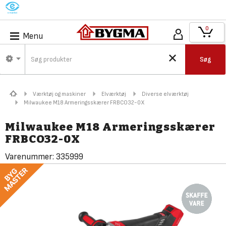
M
0
Menu
Søg
Værktøj og maskiner
Elværktøj
Diverse elværktøj
Milwaukee M18 Armeringsskærer FRBCO32-0X
Milwaukee M18 Armeringsskærer
FRBCO32-0X
Varenummer:
335999