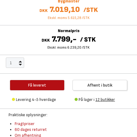
Bygmaster
7.019,10
/
STK
DKK
Ekskl. moms 5.615,28
/
STK
Normalpris
7.799,-
/
STK
DKK
Ekskl. moms 6.239,20
/
STK
Få leveret
Afhent i butik
Levering 4-5 hverdage
På lager i
12 butikker
Praktiske oplysninger:
Fragtpriser
60 dages returret
Om afhentning