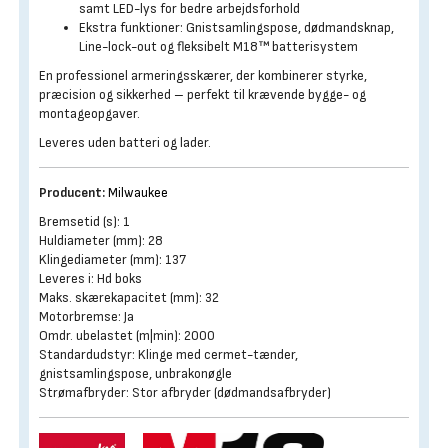
samt LED-lys for bedre arbejdsforhold
Ekstra funktioner: Gnistsamlingspose, dødmandsknap,
Line-lock-out og fleksibelt M18™ batterisystem
En professionel armeringsskærer, der kombinerer styrke,
præcision og sikkerhed – perfekt til krævende bygge- og
montageopgaver.
Leveres uden batteri og lader.
Producent:
Milwaukee
Bremsetid (s): 1
Huldiameter (mm): 28
Klingediameter (mm): 137
Leveres i: Hd boks
Maks. skærekapacitet (mm): 32
Motorbremse: Ja
Omdr. ubelastet (m|min): 2000
Standardudstyr: Klinge med cermet-tænder,
gnistsamlingspose, unbrakonøgle
Strømafbryder: Stor afbryder (dødmandsafbryder)