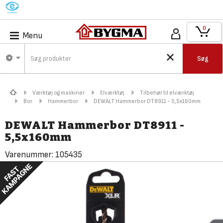
M
0
Menu
Søg
Værktøj og maskiner
Elværktøj
Tilbehør til elværktøj
Bor
Hammerbor
DEWALT Hammerbor DT8911 - 5,5x160mm
DEWALT Hammerbor DT8911 -
5,5x160mm
Varenummer:
105435