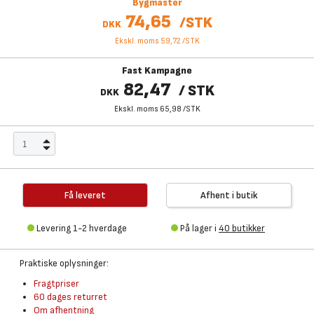
Bygmaster
74,65
/
STK
DKK
Ekskl. moms 59,72
/
STK
Fast Kampagne
82,47
/
STK
DKK
Ekskl. moms 65,98
/
STK
Få leveret
Afhent i butik
Levering 1-2 hverdage
På lager i
40 butikker
Praktiske oplysninger:
Fragtpriser
60 dages returret
Om afhentning