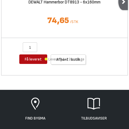
DEWALT Hammerbor DT8913 - 6x160mm
74,65
/
STK
Få leveret
Levering 1-2 hverdage
Afhent i butik
FIND BYGMA
TILBUDSAVISER