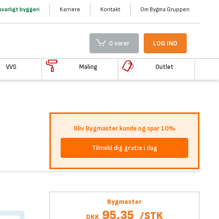
varligt byggeri
Karriere
Kontakt
Om Bygma Gruppen
0 varer
LOG IND
VVS
Maling
Outlet
Bliv Bygmaster kunde og spar 10%
Tilmeld dig gratis i dag
Bygmaster
95,35
/
STK
DKK