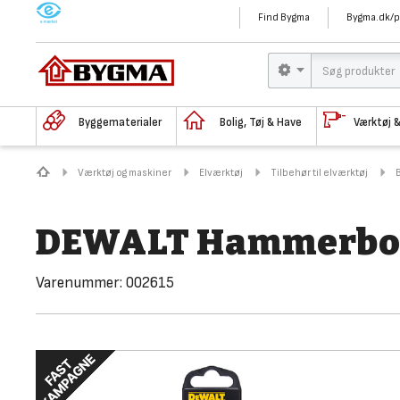
M
Find Bygma
Bygma.dk/p
Byggematerialer
Bolig, Tøj & Have
Værktøj 
Værktøj og maskiner
Elværktøj
Tilbehør til elværktøj
DEWALT Hammerbor
Varenummer:
002615