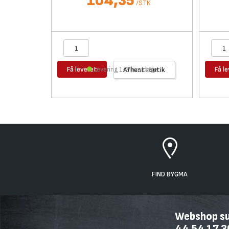
104,35
/
STK
Få leveret
Få l
Levering 1-2 hverdage
Afhent i butik
FIND BYGMA
Webshop sup
44 54 17 3