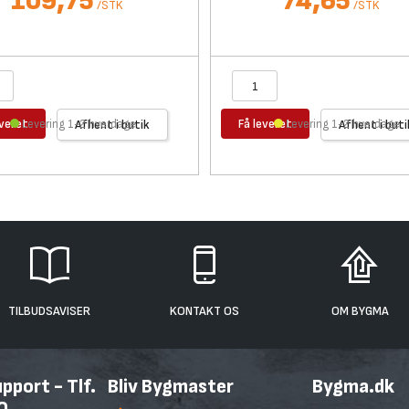
109,75
74,65
/
STK
/
STK
everet
Få leveret
Levering 1-2 hverdage
Afhent i butik
Levering 1-2 hverdage
Afhent i buti
TILBUDSAVISER
KONTAKT OS
OM BYGMA
port - Tlf.
Bliv Bygmaster
Bygma.dk
0