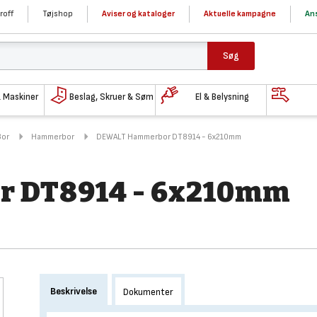
roff
Tøjshop
Aviser og kataloger
Aktuelle kampagne
Ans
Søg
& Maskiner
Beslag, Skruer & Søm
El & Belysning
Bor
Hammerbor
DEWALT Hammerbor DT8914 - 6x210mm
 DT8914 - 6x210mm
Beskrivelse
Dokumenter