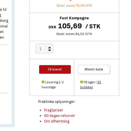
Ekskl. moms 76,28
/
STK
 til
g
Fast Kampagne
dning
105,69
/
STK
simal
DKK
let
Ekskl. moms 84,55
/
STK
en.
Få leveret
Afhent i butik
Levering 1-2
På lager i
35
hverdage
butikker
Praktiske oplysninger:
Fragtpriser
60 dages returret
Om afhentning