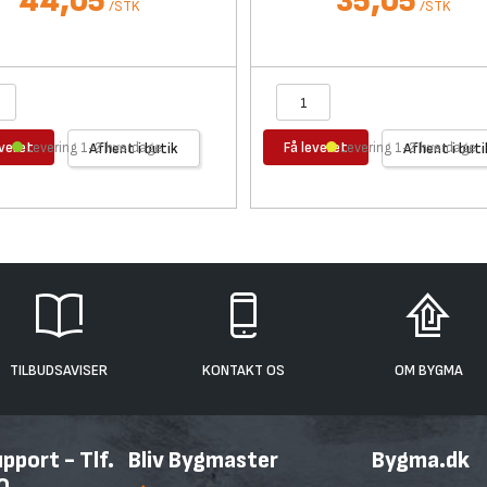
44,05
35,05
/
STK
/
STK
everet
Få leveret
Levering 1-2 hverdage
Afhent i butik
Levering 1-2 hverdage
Afhent i buti
TILBUDSAVISER
KONTAKT OS
OM BYGMA
port - Tlf.
Bliv Bygmaster
Bygma.dk
0