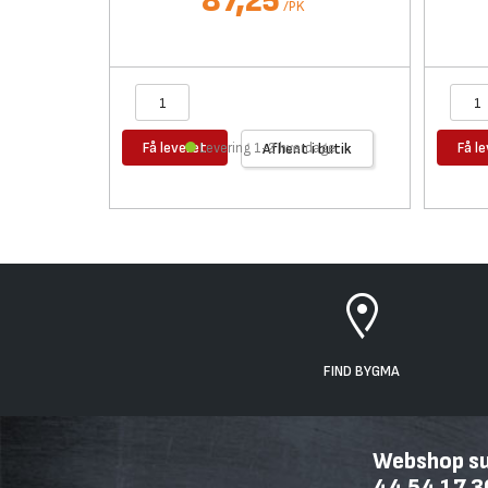
87,25
/
PK
Få leveret
Få l
Levering 1-2 hverdage
Afhent i butik
FIND BYGMA
Webshop sup
44 54 17 3