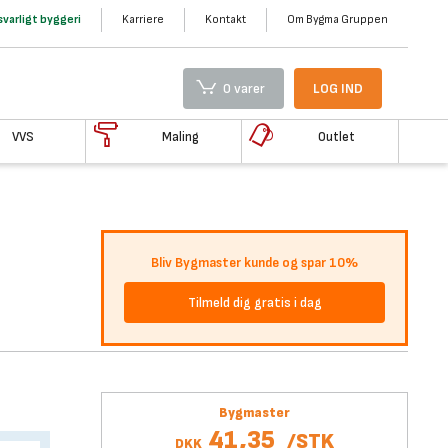
varligt byggeri
Karriere
Kontakt
Om Bygma Gruppen
0 varer
LOG IND
VVS
Maling
Outlet
Bliv Bygmaster kunde og spar 10%
Tilmeld dig gratis i dag
Bygmaster
41,35
/
STK
DKK