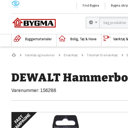
M
Find Bygma
Bygma.dk/p
Byggematerialer
Bolig, Tøj & Have
Værktøj 
Værktøj og maskiner
Elværktøj
Tilbehør til elværktøj
DEWALT Hammerbor
Varenummer:
156288