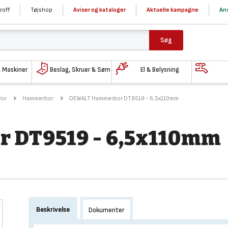
roff
Tøjshop
Aviser og kataloger
Aktuelle kampagne
Ans
Søg
& Maskiner
Beslag, Skruer & Søm
El & Belysning
Bor
Hammerbor
DEWALT Hammerbor DT9519 - 6,5x110mm
 DT9519 - 6,5x110mm
Beskrivelse
Dokumenter