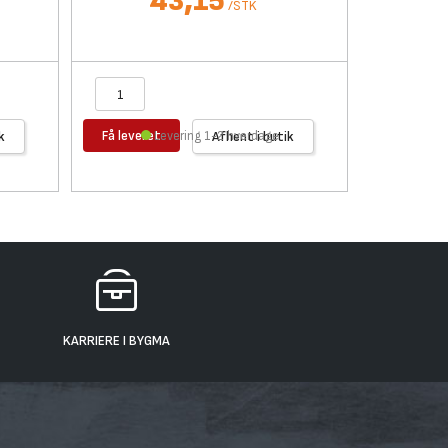
43,15
/
STK
Få leveret
Få levere
k
Levering 1-2 hverdage
Afhent i butik
KARRIERE I BYGMA