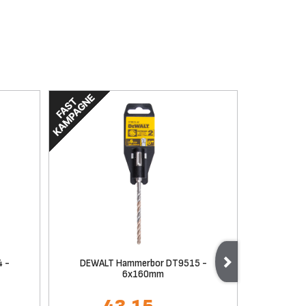
 -
DEWALT Hammerbor DT9515 -
Bygma Bet
6x160mm