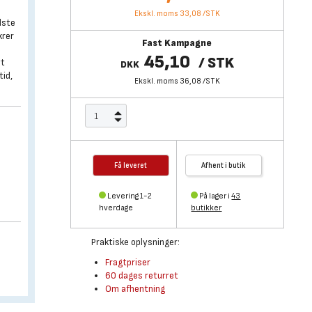
Ekskl. moms 33,08
/
STK
dste
krer
Fast Kampagne
45,10
/
STK
yt
DKK
tid,
Ekskl. moms 36,08
/
STK
Få leveret
Afhent i butik
Levering 1-2
På lager i
43
hverdage
butikker
Praktiske oplysninger:
Fragtpriser
60 dages returret
Om afhentning