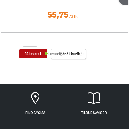
55,75
/
STK
Få leveret
Levering 1-2 hverdage
Afhent i butik
FIND BYGMA
TILBUDSAVISER