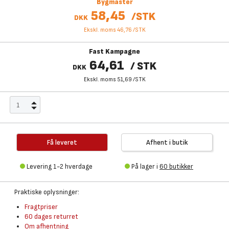
Bygmaster
58,45
/
STK
DKK
Ekskl. moms 46,76
/
STK
Fast Kampagne
64,61
/
STK
DKK
Ekskl. moms 51,69
/
STK
Få leveret
Afhent i butik
Levering 1-2 hverdage
På lager i
60 butikker
Praktiske oplysninger:
Fragtpriser
60 dages returret
Om afhentning