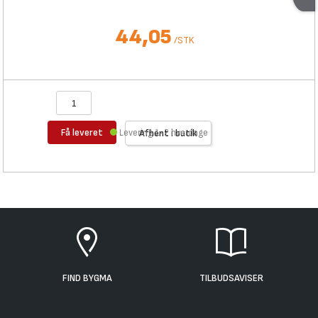
44,05
/
STK
Få leveret
Levering 1-2 hverdage
Afhent i butik
FIND BYGMA
TILBUDSAVISER