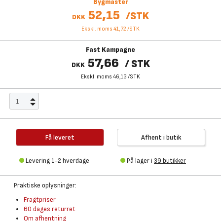
Bygmaster
52,15
/
STK
DKK
Ekskl. moms 41,72
/
STK
Fast Kampagne
57,66
/
STK
DKK
Ekskl. moms 46,13
/
STK
Få leveret
Afhent i butik
Levering 1-2 hverdage
På lager i
39 butikker
Praktiske oplysninger:
Fragtpriser
60 dages returret
Om afhentning