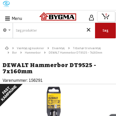
M
0
Menu
Søg
Værktøj og maskiner
Elværktøj
Tilbehør til elværktøj
Bor
Hammerbor
DEWALT Hammerbor DT9525 - 7x160mm
DEWALT Hammerbor DT9525 -
7x160mm
Varenummer:
156291