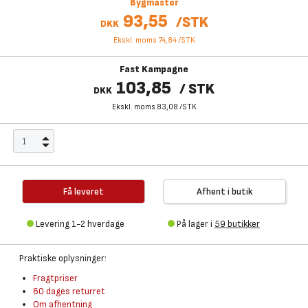
Bygmaster
93,55
/
STK
DKK
Ekskl. moms 74,84
/
STK
Fast Kampagne
103,85
/
STK
DKK
Ekskl. moms 83,08
/
STK
Få leveret
Afhent i butik
Levering 1-2 hverdage
På lager i
59 butikker
Praktiske oplysninger:
Fragtpriser
60 dages returret
Om afhentning