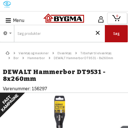
M
0
Menu
Søg
Værktøj og maskiner
Elværktøj
Tilbehør til elværktøj
Bor
Hammerbor
DEWALT Hammerbor DT9531 - 8x260mm
DEWALT Hammerbor DT9531 -
8x260mm
Varenummer:
156297