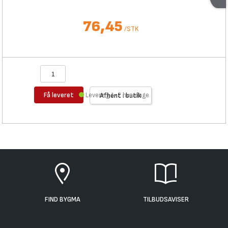
76,45
/
STK
Få leveret
Levering 1-2 hverdage
Afhent i butik
FIND BYGMA
TILBUDSAVISER