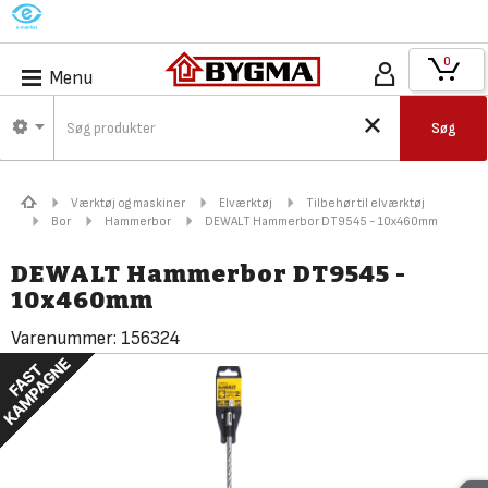
M
0
Menu
Søg
Værktøj og maskiner
Elværktøj
Tilbehør til elværktøj
Bor
Hammerbor
DEWALT Hammerbor DT9545 - 10x460mm
DEWALT Hammerbor DT9545 -
10x460mm
Varenummer:
156324