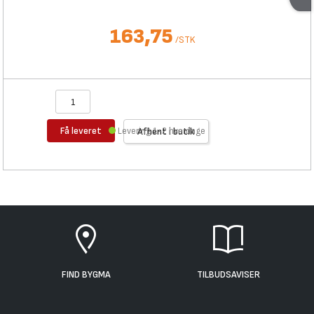
163,75
/
STK
Få leveret
Levering 1-2 hverdage
Afhent i butik
FIND BYGMA
TILBUDSAVISER