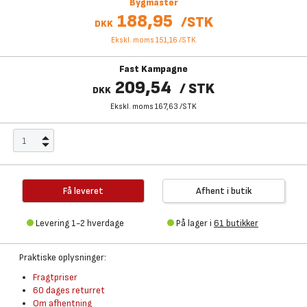
Bygmaster
188,95
/
STK
DKK
Ekskl. moms 151,16
/
STK
Fast Kampagne
209,54
/
STK
DKK
Ekskl. moms 167,63
/
STK
Få leveret
Afhent i butik
Levering 1-2 hverdage
På lager i
61 butikker
Praktiske oplysninger:
Fragtpriser
60 dages returret
Om afhentning