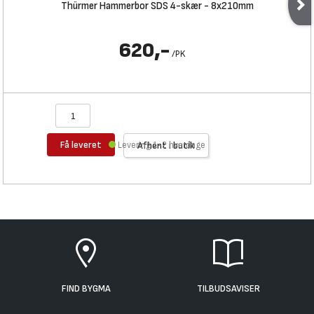
Thürmer Hammerbor SDS 4-skær - 8x210mm
620,-
/
PK
Få leveret
Levering 1-2 hverdage
Afhent i butik
FIND BYGMA
TILBUDSAVISER