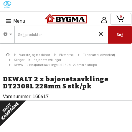
M
0
Menu
Søg
Værktøj og maskiner
Elværktøj
Tilbehør til elværktøj
Klinger
Bajonetsavklinger
DEWALT 2 x bajonetsavklinge DT2308L 228mm 5 stk/pk
DEWALT 2 x bajonetsavklinge
DT2308L 228mm 5 stk/pk
Varenummer:
166417