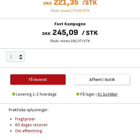
221,35
/
STK
DKK
Ekskl. moms 177,08
/
STK
Fast Kampagne
245,09
/
STK
DKK
Ekskl. moms 196,07
/
STK
Få leveret
Afhent i butik
Levering 1-2 hverdage
På lager i
61 butikker
Praktiske oplysninger:
Fragtpriser
60 dages returret
Om afhentning