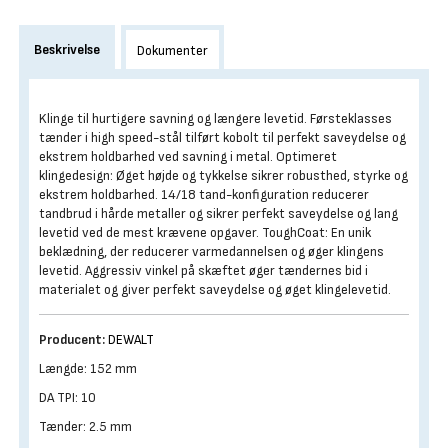
Beskrivelse
Dokumenter
Klinge til hurtigere savning og længere levetid. Førsteklasses
tænder i high speed-stål tilført kobolt til perfekt saveydelse og
ekstrem holdbarhed ved savning i metal. Optimeret
klingedesign: Øget højde og tykkelse sikrer robusthed, styrke og
ekstrem holdbarhed. 14/18 tand-konfiguration reducerer
tandbrud i hårde metaller og sikrer perfekt saveydelse og lang
levetid ved de mest krævene opgaver. ToughCoat: En unik
beklædning, der reducerer varmedannelsen og øger klingens
levetid. Aggressiv vinkel på skæftet øger tændernes bid i
materialet og giver perfekt saveydelse og øget klingelevetid.
Producent:
DEWALT
Længde: 152 mm
DA TPI: 10
Tænder: 2.5 mm