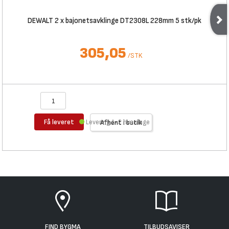
DEWALT 2 x bajonetsavklinge DT2308L 228mm 5 stk/pk
305,05
/
STK
Få leveret
Levering 1-2 hverdage
Afhent i butik
FIND BYGMA
TILBUDSAVISER