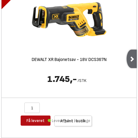
DEWALT XR Bajonetsav - 18V DCS367N
1.745,-
/
STK
Få leveret
Levering 0-1 hverdage
Afhent i butik