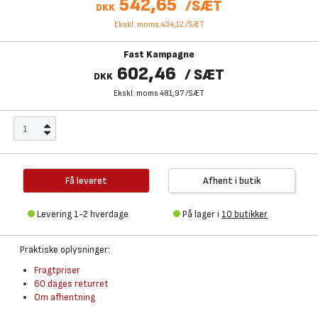
542,65
/
SÆT
DKK
Ekskl. moms 434,12
/
SÆT
Fast Kampagne
602,46
/
SÆT
DKK
Ekskl. moms 481,97
/
SÆT
Få leveret
Afhent i butik
Levering 1-2 hverdage
På lager i
10 butikker
Praktiske oplysninger:
Fragtpriser
60 dages returret
Om afhentning