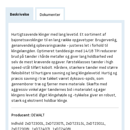
Beskrivelse
Dokumenter
Hurtigtsavende klinger med lang levetid. Et sortiment af
bajonetsavsklinger til en lang række opgavetyper. Brugervenlig,
genanvendelig opbevaringsæske - justeres let i forhold til
klingelængden. Optimeret tanddesign med 14/18 TPI reducerer
brud på tænder i hårde metaller og giver lang holdbarhed ved
selv de mest krævende opgaver. Førsteklasses tænder i high
speed-stål tilført kobolt. Hårdere, stærkere tænder med større
fleksibilitet til hurtigere savning og lang klingelevetid. Hurtig og
præcis savning i træ takket været dyksavs-spids, som
gennemborer træ og fjerner mere materiale. Skæfte med
aggressiv vinkel øger tændernes bid i materialet og øger
klingens levetid. Øget klingehøjde og -tykkelse giver en robust,
stærk og ekstremt holdbar klinge.
Producent:
DEWALT
Indhold: 2xDT2300L, 2xDT2307L, 2xDT2315L, 2xDT2301L,
2xDT2308L, 1xDT2407L, 1xDT2408L