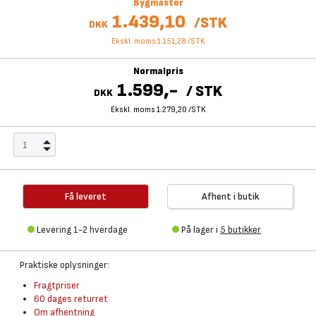
Bygmaster
1.439,10
/
STK
DKK
Ekskl. moms 1.151,28
/
STK
Normalpris
1.599,-
/
STK
DKK
Ekskl. moms 1.279,20
/
STK
Få leveret
Afhent i butik
Levering 1-2 hverdage
På lager i
5 butikker
Praktiske oplysninger:
Fragtpriser
60 dages returret
Om afhentning