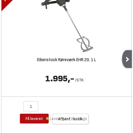
Eibenstock Røreværk EHR 20. 1 L
1.995,-
/
STK
Få leveret
Levering 1-2 hverdage
Afhent i butik