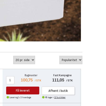
Bygmaster
Fast Kampagne
100,75
111,05
/ STK
/ STK
Få leveret
Afhent i butik
Levering 1-3 hverdage
På lager i
12 butikker