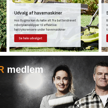
Udvalg af havemaskiner
Hos Bygma kan du købe alt fra batteridrevet
B
robotplæneklipper til effektive
s
højtryksrensere under havemaskiner
t
Se hele udvalget
R
medlem
r