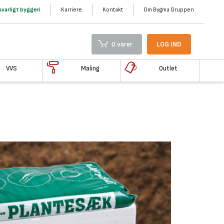
varligt byggeri
Karriere
Kontakt
Om Bygma Gruppen
0 varer
LOG IND
VVS
Maling
Outlet