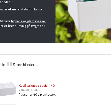
erioder.
aber et mere stabilt miljø for
til både
højbede og plantekasser
.
der et bredt udvalg på Bygma.dk.
iste
Store billeder
Kapillærkasse basic - 40l
Vare-nr.:
170379
Passer til 40 L plantesæk.