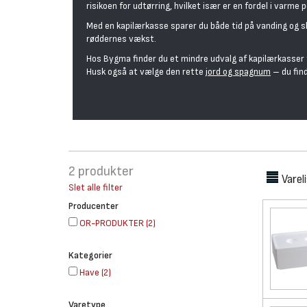
risikoen for udtørring, hvilket især er en fordel i varme p
Med en kapilærkasse sparer du både tid på vanding og sk
røddernes vækst.
Hos Bygma finder du et mindre udvalg af kapilærkasser 
Husk også at vælge den rette
jord og spagnum
– du fin
2
produkter
Varel
Slet alle filter
Producenter
OR-PRODUKTER
(
2
)
Kategorier
Have
(
2
)
Varetype