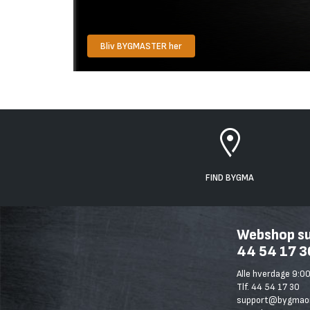
Bliv BYGMASTER her
FIND BYGMA
Webshop sup
44 54 17 3
Alle hverdage 9:00
Tlf. 44 54 17 30
support@bygmaon