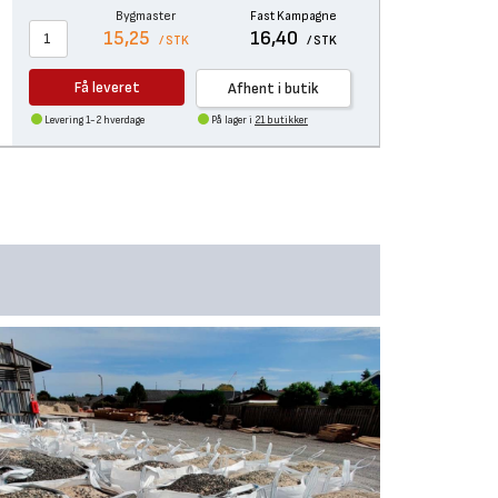
Bygmaster
Fast Kampagne
15,25
16,40
/ STK
/ STK
Få leveret
Afhent i butik
Levering 1-2 hverdage
På lager i
21 butikker