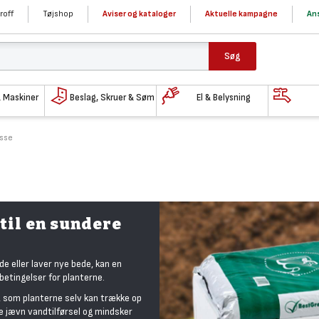
roff
Tøjshop
Aviser og kataloger
Aktuelle kampagne
Ans
Søg
& Maskiner
Beslag, Skruer & Søm
El & Belysning
asse
til en sundere
de eller laver nye bede, kan en
betingelser for planterne.
, som planterne selv kan trække op
e jævn vandtilførsel og mindsker