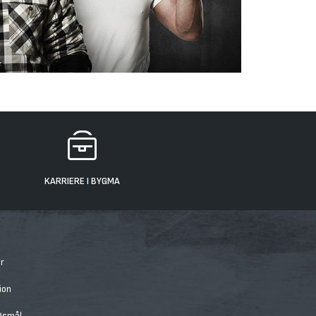
KARRIERE I BYGMA
r
ion
rgsmål