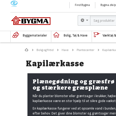
M
Find Bygma
Bygma.dk/p
Byggematerialer
Bolig, Tøj & Have
Værktøj 
Bolig og fritid
Have
Plantecenter
Kapilærk
Kapilærkasse
Plænegødning og græsfrø 
og stærkere græsplæne
Når du planter blomster eller grøntsager i krukker, højbe
kapilærkasse være en stor hjælp til at sikre gode vækst
En kapilærkasse fungerer ved at opsamle vand i bunden
efter behov. Det giver dine blomster og grøntsager mer