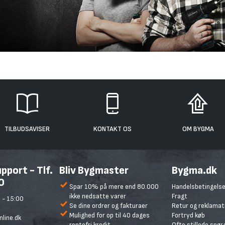
TILBUDSAVISER
KONTAKT OS
OM BYGMA
port - Tlf.
Bliv Bygmaster
Bygma.dk
0
Spar 10% på mere end 80.000
Handelsbetingelse
ikke nedsatte varer
Fragt
 - 15:00
Se dine ordrer og fakturaer
Retur og reklamat
Mulighed for op til 40 dages
Fortryd køb
line.dk
rentefri kredit
Ofte stillede spø