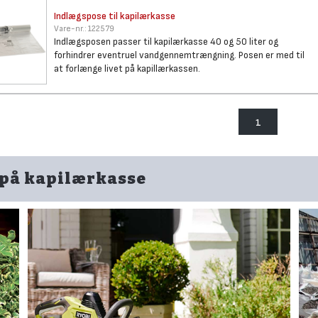
Indlægspose til kapilærkasse
Vare-nr.:
122579
Indlægsposen passer til kapilærkasse 40 og 50 liter og
forhindrer eventruel vandgennemtrængning. Posen er med til
at forlænge livet på kapillærkassen.
1
 på kapilærkasse