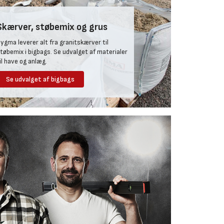
Skærver, støbemix og grus
ygma leverer alt fra granitskærver til
tøbemix i bigbags. Se udvalget af materialer
il have og anlæg.
Se udvalget af bigbags