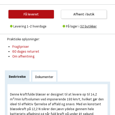
Få leveret
Afhent i butik
Levering 1-2 hverdage
På lager i
52 butikker
Praktiske oplysninger:
Fragtpriser
60 dages returret
Om afhentning
Beskrivelse
Dokumenter
Denne kraftfulde blæser er designet til at levere op til 14,2
m³/min luftvolumen ved imponerende 193 km/t, hvilket gør den
ideel til effektiv fjernelse af affald og snavs. Med en konstant
blæsekraft på 12,2 N sikrer den jævn ydelse gennem hele
batteriets afladning og når fuld kraft på under ét sekund.