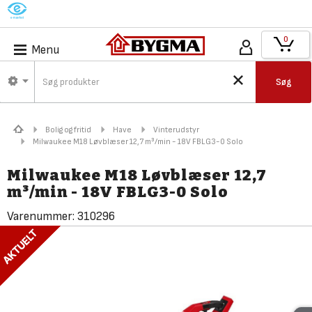
M
0
Menu
Søg
Bolig og fritid
Have
Vinterudstyr
Milwaukee M18 Løvblæser 12,7 m³/min - 18V FBLG3-0 Solo
Milwaukee M18 Løvblæser 12,7
m³/min - 18V FBLG3-0 Solo
Varenummer:
310296