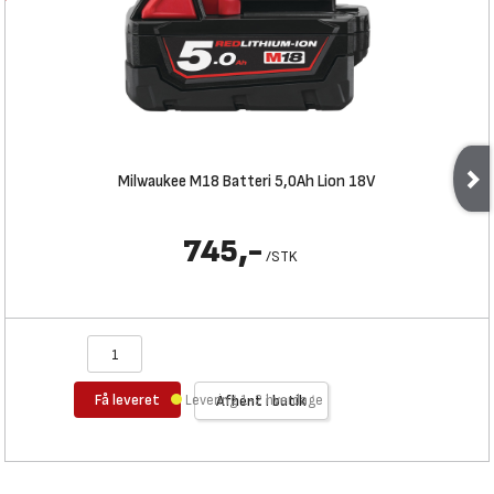
Milwaukee M18 Batteri 5,0Ah Lion 18V
745,-
/
STK
Få leveret
Levering 1-2 hverdage
Afhent i butik