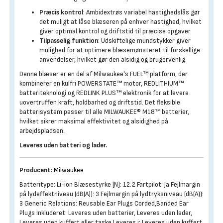
Præcis kontrol
: Ambidextrøs variabel hastighedslås gør
det muligt at låse blæseren på enhver hastighed, hvilket
giver optimal kontrol og driftstid til præcise opgaver.
Tilpasselig funktion
: Udskiftelige mundstykker giver
mulighed for at optimere blæsemønsteret til forskellige
anvendelser, hvilket gør den alsidig og brugervenlig.
Denne blæser er en del af Milwaukee's FUEL™ platform, der
kombinerer en kulfri POWERSTATE™ motor, REDLITHIUM™
batteriteknologi og REDLINK PLUS™ elektronik for at levere
uovertruffen kraft, holdbarhed og driftstid. Det fleksible
batterisystem passer til alle MILWAUKEE® M18™ batterier,
hvilket sikrer maksimal effektivitet og alsidighed på
arbejdspladsen.
Leveres uden batteri og lader.
Producent:
Milwaukee
Batteritype: Li-ion Blæsestyrke [N]: 12.2 Fartpilot: Ja Fejlmargin
på lydeffektniveau (dB(A)): 3 Fejlmargin på lydtryksniveau (dB(A)):
3 Generic Relations: Reusable Ear Plugs Corded,Banded Ear
Plugs Inkluderet: Leveres uden batterier, Leveres uden lader,
Leveres uden kuffert eller taske Leveres i: Leveres uden kuffert