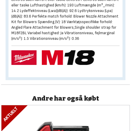
eller taske Lufthastighed (km/h): 193 Luftmængde (m³_/min):
14.2 Lydeffektniveau (Lwa)(dB(A)): 92.6 Lydtryksniveau (Lpa)
(dB(A)): 83.6 Perfekte match forhold: Blower Nozzle Attachment
Kit for Blowers Spænding (V): 18 Værktøjsspecifikke forhold:
Angled Flare Attachment for Blowers,Single shoulder strap for
M18F2BL Variabel hastighed: Ja Vibrationsniveau, fejlmarginal
(m/s²): 1.5 Vibrationsniveau (m/s²): 0.36
Andre har også købt