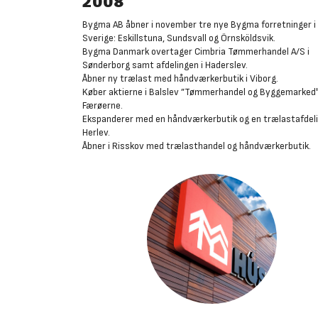
2008
Bygma AB åbner i november tre nye Bygma forretninger i
Sverige: Eskillstuna, Sundsvall og Örnsköldsvik.
Bygma Danmark overtager Cimbria Tømmerhandel A/S i
Sønderborg samt afdelingen i Haderslev.
Åbner ny trælast med håndværkerbutik i Viborg.
Køber aktierne i Balslev ”Tømmerhandel og Byggemarked
Færøerne.
Ekspanderer med en håndværkerbutik og en trælastafdeli
Herlev.
Åbner i Risskov med trælasthandel og håndværkerbutik.