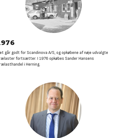
1976
et går godt for Scandinova A/S, og opkøbene af nøje udvalgte
rælaster fortsætter. I 1976 opkøbes Sander Hansens
rælasthandel i Herning
.