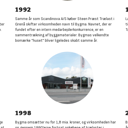
1992
Samme år som Scandinova A/S køber Steen Præst Trælast i
L
ter
Grenå skifter virksomheden navn til Bygma. Navnet, der er
t
o.
fundet efter en intern medarbejderkonkurrence, er en
T
sammentrækning af byggematerialer. Bygmas velkendte
bomærke ”huset” bliver ligeledes skabt samme år
.
1998
ge
Bygma omsætter nu for 1,8 mia. kroner, og virksomheden har
B
 at
op gennem 1990’erne fortsat opkøbene af trælaster i
å