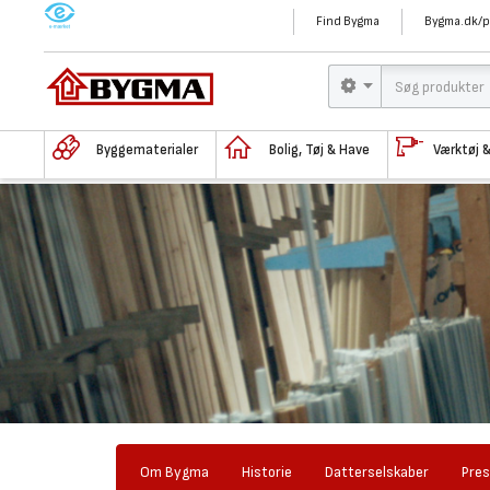
M
Find Bygma
Bygma.dk/p
Byggematerialer
Bolig, Tøj & Have
Værktøj 
Om Bygma
Historie
Datterselskaber
Pre