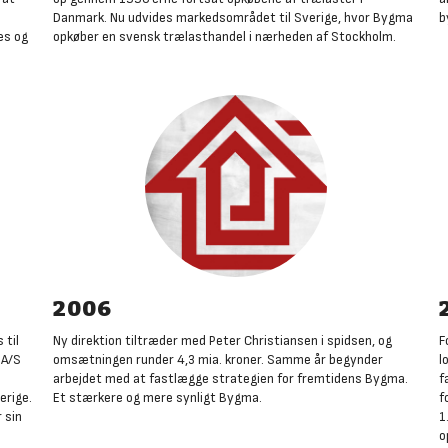
Danmark. Nu udvides markedsområdet til Sverige, hvor Bygma
b
es og
opkøber en svensk trælasthandel i nærheden af Stockholm
.
2006
 til
Ny direktion tiltræder med Peter Christiansen i spidsen, og
F
 A/S
omsætningen runder 4,3 mia. kroner. Samme år begynder
l
arbejdet med at fastlægge strategien for fremtidens Bygma.
f
erige.
Et stærkere og mere synligt Bygma.
f
 sin
1
o