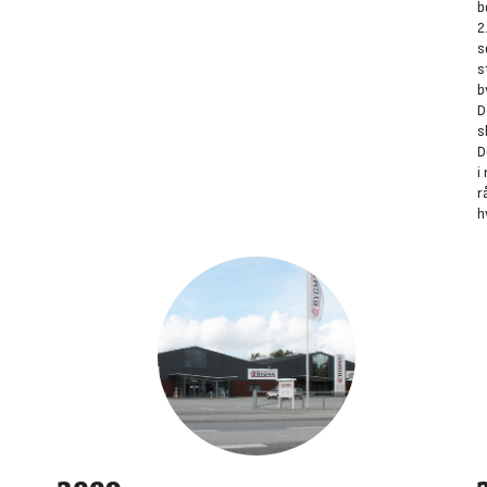
b
2
s
s
b
D
s
D
i
r
h