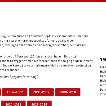
d- og Centraleuropa og er blandt Top100 virksomheder i Danmark.
yt har været omdrejningspunktet for vores virke siden
d, men også om at drive en ansvarlig virksomhed, der bidrager
 fordelt på flere end 125 forretningsenheder i Nord- og
1
ndør til byggeriet med aktiviteter inden for salg og distribution af
lle håndværkere og private forbrugere. Med en samlet omsætning på
Lars
ste i branchen.
Hjal
Købe
enene i Bygmas forretning"
Hjal
repr
Danm
1994-2002
2003-2007
2008-2010
virk
2020-2022
2023-2025