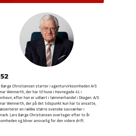
952
 Børge Christiansen starter i agenturvirksomheden A/S
mar Wennerth, der har til huse i Havnegade 41 i
nhavn, efter han er udlært i tømmerhandel i Skagen. A/S
mar Wennerth, der på det tidspunkt kun har to ansatte,
æsenterer en række større svenske savværker i
ark. Lars Børge Christiansen overtager efter to år
somheden og bliver ansvarlig for den videre drift
.