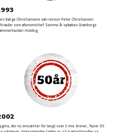
1993
ars Børge Christiansens søn revisor Peter Christiansen
iltræder som økonomichef. Samme år opkøbes Grønborgs
ømmerhandel i Kolding
.
2002
ygma, der nu omsætter for langt over 2 mia. kroner., fejrer 50
rs jubilæum. Virksomheden tæller nu 43 trælasthandler og