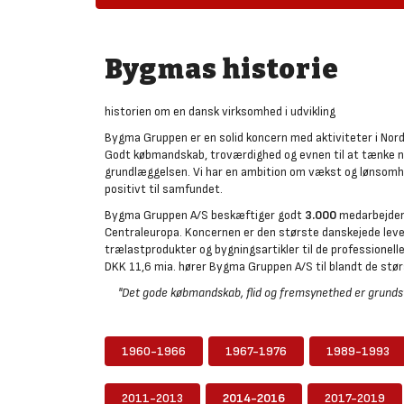
Bygmas historie
historien om en dansk virksomhed i udvikling
Bygma Gruppen er en solid koncern med aktiviteter i Nor
Godt købmandskab, troværdighed og evnen til at tænke n
grundlæggelsen. Vi har en ambition om vækst og lønsomhe
positivt til samfundet.
Bygma Gruppen A/S beskæftiger godt
3.000
medarbejdere
Centraleuropa. Koncernen er den største danskejede levera
trælastprodukter og bygningsartikler til de professione
DKK 11,6 mia. hører Bygma Gruppen A/S til blandt de stør
"Det gode købmandskab, flid og fremsynethed er grundst
1960-1966
1967-1976
1989-1993
2011-2013
2014-2016
2017-2019