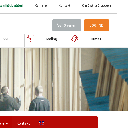
varligt byggeri
Karriere
Kontakt
Om Bygma Gruppen
0 varer
LOG IND
VVS
Maling
Outlet
ere
Kontakt