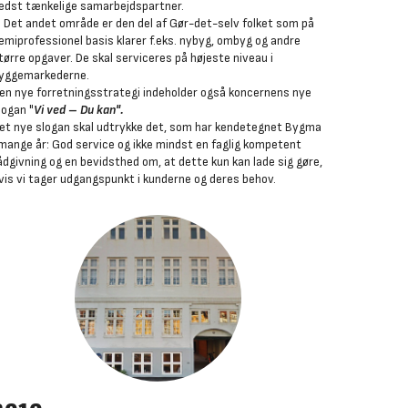
edst tænkelige samarbejdspartner.
. Det andet område er den del af Gør-det-selv folket som på
emiprofessionel basis klarer f.eks. nybyg, ombyg og andre
tørre opgaver. De skal serviceres på højeste niveau i
yggemarkederne.
en nye forretningsstrategi indeholder også koncernens nye
logan "
Vi ved – Du kan".
et nye slogan skal udtrykke det, som har kendetegnet Bygma
 mange år: God service og ikke mindst en faglig kompetent
ådgivning og en bevidsthed om, at dette kun kan lade sig gøre,
vis vi tager udgangspunkt i kunderne og deres behov.