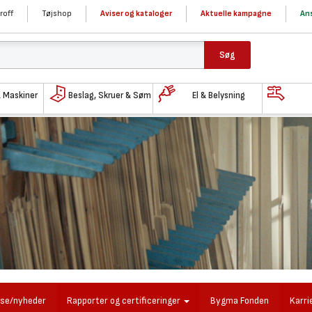
roff
Tøjshop
Aviser og kataloger
Aktuelle kampagne
Ans
Søg
& Maskiner
Beslag, Skruer & Søm
El & Belysning
sse/nyheder
Rapporter og certificeringer
Bygma Fonden
Karri