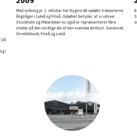
2009
Med virkning pr. 1. oktober har Bygma AB opkøbt trælasterne
B
Ångsågen i Luleå og Piteå. Opkøbet betyder, at vi udover
S
Stockholm og Mälardalen nu også er repræsenteret flere
s
steder på den nordlige del af den svenske østkyst: Sundsvall,
Örnsköldsvik, Piteå og Luleå.
" på
ng i