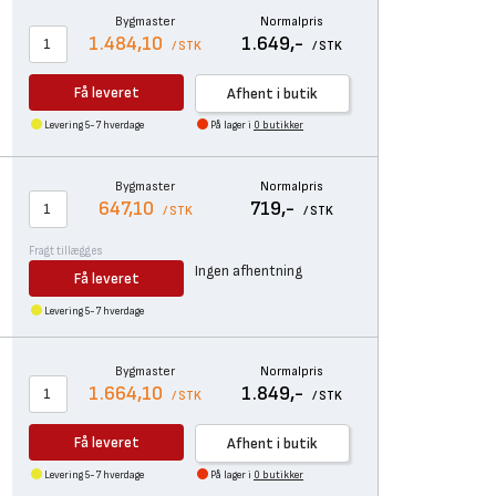
Bygmaster
Normalpris
1.484,10
1.649,-
/ STK
/ STK
Få leveret
Afhent i butik
Levering 5-7 hverdage
På lager i
0 butikker
Bygmaster
Normalpris
647,10
719,-
/ STK
/ STK
Fragt tillægges
Ingen afhentning
Få leveret
Levering 5-7 hverdage
Bygmaster
Normalpris
1.664,10
1.849,-
/ STK
/ STK
Få leveret
Afhent i butik
Levering 5-7 hverdage
På lager i
0 butikker