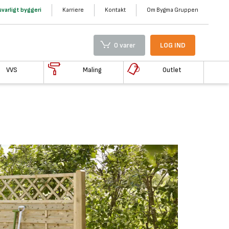
varligt byggeri
Karriere
Kontakt
Om Bygma Gruppen
0 varer
LOG IND
VVS
Maling
Outlet