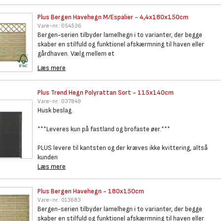
Plus Bergen Havehegn
M/Espalier - 4,4x180x150cm
Vare-nr.:
054536
Bergen-serien tilbyder lamelhegn i to varianter, der begge
skaber en stilfuld og funktionel afskærmning til haven eller
gårdhaven. Vælg mellem et
Læs mere
Plus Trend Hegn Polyrattan
Sort - 115x140cm
Vare-nr.:
037849
Husk beslag.
***Leveres kun på fastland og brofaste øer.***
PLUS levere til kantsten og der kræves ikke kvittering, altså
kunden
Læs mere
Plus Bergen Havehegn -
180x150cm
Vare-nr.:
013683
Bergen-serien tilbyder lamelhegn i to varianter, der begge
skaber en stilfuld og funktionel afskærmning til haven eller