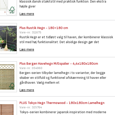
klassisk dansk stakitstil med praktisk funktion. Den ekstra
højde giver
Læs mere
Plus Rustik Hegn - 180×180 cm
Vare-nr.:
311675
Rustik Hegn er et tidløst valg til haven, der kombinerer klassisk
stil med høj funktionalitet. Det alsidige design gør det
Læs mere
Plus Bergen Havehegn
M/Espalier - 4,4x180x180cm
Vare-nr.:
054960
Bergen-serien tilbyder lamelhegn i to varianter, der begge
skaber en stilfuld og funktionel afskærmning til haven eller
gårdhaven. Vælg mellem et
Læs mere
PLUS Tokyo Hegn Thermowood -
180x180cm Lamelhegn
Vare-nr.:
325764
Tokyo-serien kombinerer japansk inspiration med moderne