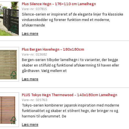
Plus Silence Hegn - 176×110 cm
Lamelhegn
Vare-nr.:
037815
Silence-serien er inspireret af de elegante linjer fra klassiske
vinduesskodder og forener funktion med et moderne,
afskærmende
Læs mere
Plus Bergen Havehegn -
180x180cm
Vare-nr.:
013682
Bergen-serien tilbyder lamelhegn i to varianter, der begge
skaber en stilfuld og funktionel afskærmning til haven eller
gårdhaven. Vælg mellem et
Læs mere
PLUS Tokyo Hegn Thermowood -
140x180cm Lamelhegn
Vare-nr.:
325763
Tokyo-serien kombinerer japansk inspiration med moderne
funktionalitet og skaber et stilrent hegn, der bringer ro og
harmoni til uderummet. De
Læs mere