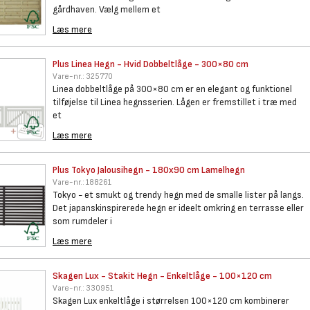
gårdhaven. Vælg mellem et
Læs mere
Plus Linea Hegn - Hvid
Dobbeltlåge - 300×80 cm
Vare-nr.:
325770
Linea dobbeltlåge på 300×80 cm er en elegant og funktionel
tilføjelse til Linea hegnsserien. Lågen er fremstillet i træ med
et
Læs mere
Plus Tokyo Jalousihegn -
180x90 cm Lamelhegn
Vare-nr.:
188261
Tokyo - et smukt og trendy hegn med de smalle lister på langs.
Det japanskinspirerede hegn er ideelt omkring en terrasse eller
som rumdeler i
Læs mere
Skagen Lux - Stakit Hegn -
Enkeltlåge - 100×120 cm
Vare-nr.:
330951
Skagen Lux enkeltlåge i størrelsen 100×120 cm kombinerer