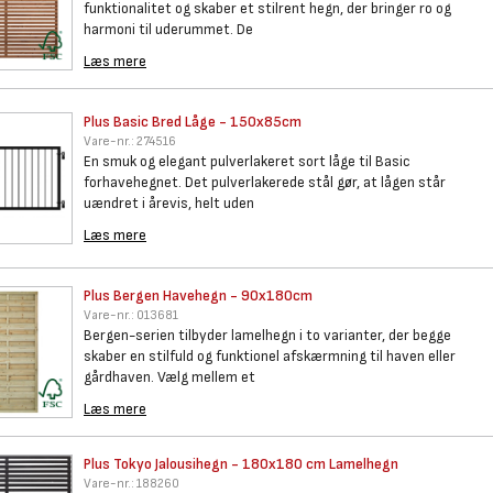
funktionalitet og skaber et stilrent hegn, der bringer ro og
harmoni til uderummet. De
Læs mere
Plus Basic Bred Låge -
150x85cm
Vare-nr.:
274516
En smuk og elegant pulverlakeret sort låge til Basic
forhavehegnet. Det pulverlakerede stål gør, at lågen står
uændret i årevis, helt uden
Læs mere
Plus Bergen Havehegn -
90x180cm
Vare-nr.:
013681
Bergen-serien tilbyder lamelhegn i to varianter, der begge
skaber en stilfuld og funktionel afskærmning til haven eller
gårdhaven. Vælg mellem et
Læs mere
Plus Tokyo Jalousihegn -
180x180 cm Lamelhegn
Vare-nr.:
188260