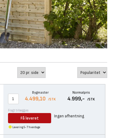
Bygmaster
Normalpris
4.499,10
4.999,-
/STK
/STK
Fragt tillægges
Ingen afhentning
Få leveret
Levering 5-7 hverdage