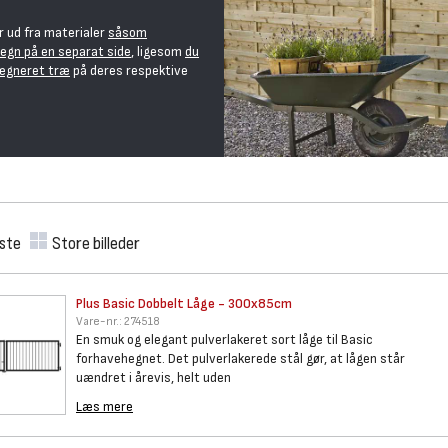
er ud fra materialer
såsom
hegn på en separat side
, ligesom
du
rægneret træ
på deres respektive
iste
Store billeder
Plus Basic Dobbelt Låge -
300x85cm
Vare-nr.:
274518
En smuk og elegant pulverlakeret sort låge til Basic
forhavehegnet. Det pulverlakerede stål gør, at lågen står
uændret i årevis, helt uden
Læs mere