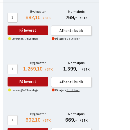
Bygmaster
Normalpris
692,10
769,-
/ STK
/ STK
Få leveret
Afhent i butik
Levering 5-7 hverdage
På lager i
0 butikker
Bygmaster
Normalpris
1.259,10
1.399,-
/ STK
/ STK
Få leveret
Afhent i butik
Levering 5-7 hverdage
På lager i
0 butikker
Bygmaster
Normalpris
602,10
669,-
/ STK
/ STK