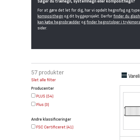
Søger du træhegn, systemhegn eller komposithegn?
For at gøre det let for dig, har vi opdelt hegnsfag og typ
komposithegn
og dit byggeprojekt. Derfor
finder du glas
kan købe hegnsbrædder
og
finder hegnstolper i trykimp
sider.
57
produkter
Varel
Slet alle filter
Producenter
PLUS
(
54
)
Plus
(
3
)
Andre klassificeringer
FSC Certificeret
(
41
)