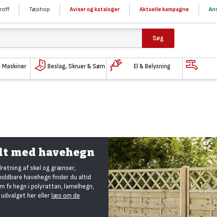
roff
Tøjshop
Aviser og kataloger
Aktuelle kampagne
Ans
Søg
& Maskiner
Beslag, Skruer & Søm
El & Belysning
lt med havehegn
dretning af skel og grænser,
 holdbare havehegn finder du altid
om fx hegn i polyrattan, lamelhegn,
 udvalget her eller
læs om de