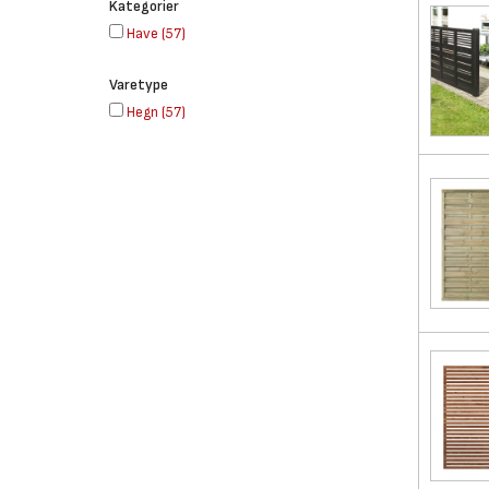
Kategorier
Have
(
57
)
Varetype
Hegn
(
57
)