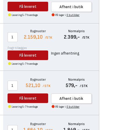
Få leveret
Afhent i butik
Levering 5-7 hverdage
På lager i
0 butikker
Bygmaster
Normalpris
2.159,10
2.399,-
/STK
/STK
Fragt tillægges
Ingen afhentning
Få leveret
Levering 5-7 hverdage
Bygmaster
Normalpris
521,10
579,-
/ STK
/ STK
Få leveret
Afhent i butik
Levering 5-7 hverdage
På lager i
0 butikker
Bygmaster
Normalpris
1.664,10
1.849,-