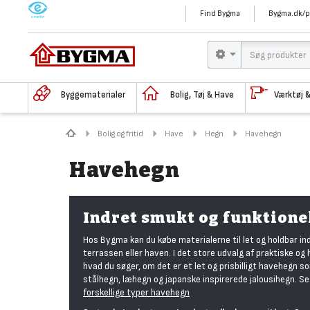
M
Find Bygma
Bygma.dk/p
Byggematerialer
Bolig, Tøj & Have
Værktøj 
Bolig og fritid
Have
Hegn
Havehegn
Havehegn
Indret smukt og funktione
Hos Bygma kan du købe materialerne til let og holdbar in
terrassen eller haven. I det store udvalg af praktiske og
hvad du søger, om det er et let og prisbilligt havehegn s
stålhegn, læhegn og japanske inspirerede jalousihegn. Se
forskellige typer havehegn