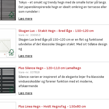
Tokyo - et smukt og trendy hegn med de smalle lister på langs.
Det japanskinspirerede hegn er ideelt omkring en terrasse eller
som rumdeler i
Læs mere
Skagen Lux - Stakit Hegn -
Bred låge - 150×120 cm
Vare-nr.:
330953
Skagen Lux bred låge på 150×120 cm er en flot og funktionel
udvidelse af det klassiske Skagen stakit. Med sit tidløse design
og
Læs mere
Plus Silence Hegn - 120×110 cm
Lamelhegn
Vare-nr.:
037818
Silence-serien er inspireret af de elegante linjer fra klassiske
vinduesskodder og forener funktion med et moderne,
afskærmende
Læs mere
Plus Linea Hegn - Hvidt
Hegnsfag - 150x80 cm