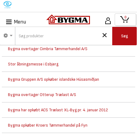
M
0
Menu
Bygma overtager H.O. Birksted A/S
Søg
Bygma overtager Cimbria Tømmerhandel A/S
Stor åbningsmesse i Esbjerg
Bygma Gruppen A/S opkøber islandske Húsasmiðjan
Bygma overtager Otterup Trælast A/S
Bygma har opkøbt ACS Trælast XL-Byg pr. 4. januar 2012
Bygma opkøber Kroers Tømmerhandel på Fyn