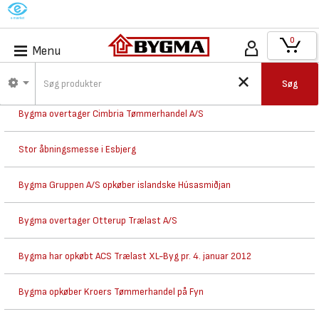
M
0
Menu
Bygma overtager H.O. Birksted A/S
Søg
Bygma overtager Cimbria Tømmerhandel A/S
Stor åbningsmesse i Esbjerg
Bygma Gruppen A/S opkøber islandske Húsasmiðjan
Bygma overtager Otterup Trælast A/S
Bygma har opkøbt ACS Trælast XL-Byg pr. 4. januar 2012
Bygma opkøber Kroers Tømmerhandel på Fyn