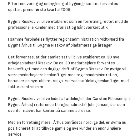
Efter renovering og ombygning af bygningssættet forventes
opstart primo første kvartal 2008.
Bygma Risskov vil blive etableret som en forretning rettet mod de
professionelle kunder med trælast og håndværkerbutik.
I samme forbindelse flytter regionsadministration Midt/Nord fra
Bygma Århus til Bygma Risskov af pladsmæssige årsager.
Det forventes, at der samlet set vil blive etableret ca. 30 nye
arbejdspladser i Risskov. De ca. 20 medarbejdere forventes
beskæftiget med den daglige drift af Bygma Risskov. De øvrige vil
være medarbejdere beskæftiget med regionsadministration,
herunder en nyetableret salgs-/service¬afdeling beskæftiget med
fakturakontrol m.m.
Bygma Risskov vil blive ledet af afdelingsleder Carsten Ebbesen (p.t.
Bygma Århus) i reference til regionsdirektør John Jensen, der som
ovenfor nævnt har kontor på samme adresse.
Med en forretning mere i Århus områdets nordlige del, er Byma nu
positioneret til at tilbyde gamle og nye kunder en endnu højere
service.