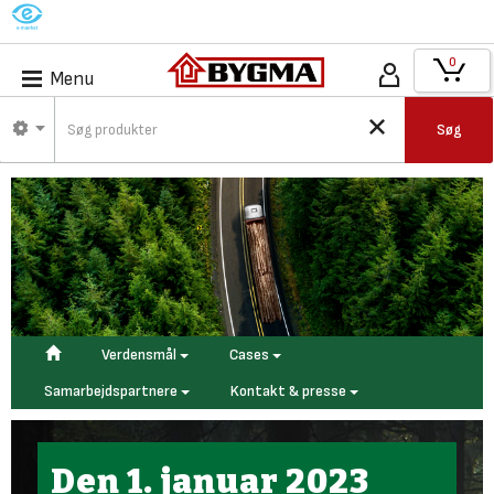
M
0
Menu
Søg
Verdensmål
Cases
Samarbejdspartnere
Kontakt & presse
Den 1. januar 2023