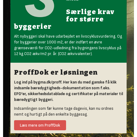
Særlige krav
for større
byggerier
Alt nybyggeri skal have udarbejdet en livscyklusvurdering. Og
for byggerier over 1000 m2, er der indført en øvre
grænseværdi for CO2-udledning fra bygningens livscyklus på
12 kg CO2 ækv/m2 pr. år. (CO2 ækvivalenter).
ProffDok er løsningen
Log ind på bygma.dk/proff. Her kan du med ganske få klik
indsamle bæredygtigheds-dokumentation som f.eks.
EPD’er, sikkerhedsdatablade og certifikater på materialer til
bæredygtigt byggeri.
Indsamlingen som før kunne tage dagevis, kan nu ordnes
nemt og hurtigt på den enkelte byggesag.
Læs mere om ProffDok