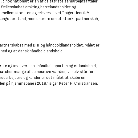
o nok nationalt er en af de største samarbejdsaftaler i
i fællesskabet omkring herrelandsholdet og
 mellem idrætten og erhvervslivet,” siger Henrik M.
 gængs forstand, men snarere om et stærkt partnerskab,
partnerskabet med DHF og håndboldlandsholdet. Målet er
hed og et dansk håndboldlandshold.
te og involvere os i håndboldsporten og et landshold,
atcher mange af de positive værdier, vi selv står for i
edarbejdere og kunder er det målet at skabe en
en på hjemmebane i 2019,” siger Peter H. Christiansen,