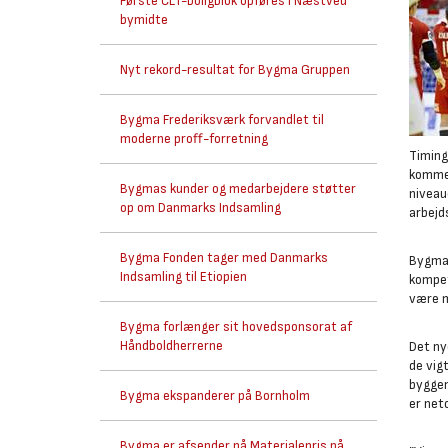
Første CLT-boligblok opføres i Næstved
bymidte
Nyt rekord-resultat for Bygma Gruppen
Bygma Frederiksværk forvandlet til
moderne proff-forretning
Timing
kommen
Bygmas kunder og medarbejdere støtter
niveau
op om Danmarks Indsamling
arbejd
Bygma Fonden tager med Danmarks
Bygma 
Indsamling til Etiopien
kompet
være m
Bygma forlænger sit hovedsponsorat af
Håndboldherrerne
Det ny
de vig
byggem
Bygma ekspanderer på Bornholm
er net
Bygma er afsender på Materialepris på