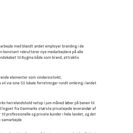
s arbejde med blandt andet employer branding i de
en konstant rekrutterer nye medarbejdere på alle
endskabet til Bygma både som brand, attraktiv
nde elementer som vinderinstinkt,
vil via sine 55 lokale forretninger rundt omkring i landet
ks herrelandshold netop i juni måned løber på banen til
ed logoet fra Danmarks største privatejede leverandør af
il professionelle og private kunder i hele landet, og det
ye samarbejde.