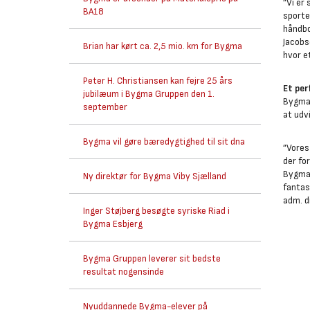
”Vi er
BA18
sporte
håndbo
Jacobs
Brian har kørt ca. 2,5 mio. km for Bygma
hvor e
Peter H. Christiansen kan fejre 25 års
Et per
jubilæum i Bygma Gruppen den 1.
Bygma 
september
at udv
Bygma vil gøre bæredygtighed til sit dna
”Vores
der fo
Bygma 
Ny direktør for Bygma Viby Sjælland
fantas
adm. d
Inger Støjberg besøgte syriske Riad i
Bygma Esbjerg
Bygma Gruppen leverer sit bedste
resultat nogensinde
Nyuddannede Bygma-elever på