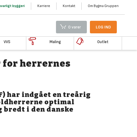
varligt byggeri
Karriere
Kontakt
Om Bygma Gruppen
0 varer
LOG IND
VVS
Maling
Outlet
 for herrernes
 har indgået en treårig
oldherrerne optimal
 bredt i den danske