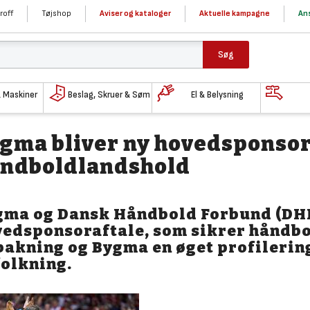
roff
Tøjshop
Aviser og kataloger
Aktuelle kampagne
Ans
Søg
& Maskiner
Beslag, Skruer & Søm
El & Belysning
gma bliver ny hovedsponsor
ndboldlandshold
gma og Dansk Håndbold Forbund (DHF)
vedsponsoraftale, som sikrer håndb
akning og Bygma en øget profilering
olkning.