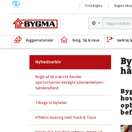
M
Find Bygma
Bygma.dk/p
Byggematerialer
Bolig, Tøj & Have
Værktøj 
By
Nyhedsarkiv
hå
Nogle af de største danske
sportsstjerner besøgte Julemærkehjem i
Sønderjylland
By
ho
Tilbage til Nyheder
opb
bef
Effektiv levering med Track & Trace