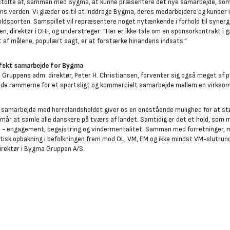
 stolte af, sammen med Bygma, at kunne præsentere det nye samarbejde, som j
ns verden. Vi glæder os til at inddrage Bygma, deres medarbejdere og kunder 
ldsporten. Samspillet vil repræsentere noget nytænkende i forhold til synergi
en, direktør i DHF, og understreger:
”Her er ikke tale om en sponsorkontrakt i
t af målene, populært sagt, er at forstærke hinandens indsats.”
fekt samarbejde for Bygma
Gruppens adm. direktør, Peter H. Christiansen, forventer sig også meget af 
ide rammerne for et sportsligt og kommercielt samarbejde mellem en virksom
 samarbejde med herrelandsholdet giver os en enestående mulighed for at støt
rmår at samle alle danskere på tværs af landet. Samtidig er det et hold, som m
- engagement, begejstring og vindermentalitet. Sammen med forretninger, m
tisk opbakning i befolkningen frem mod OL, VM, EM og ikke mindst VM-slutrund
irektør i Bygma Gruppen A/S.