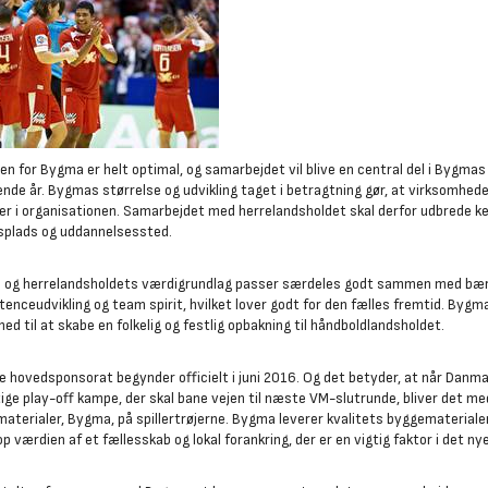
en for Bygma er helt optimal, og samarbejdet vil blive en central del i Bygma
de år. Bygmas størrelse og udvikling taget i betragtning gør, at virksomhed
er i organisationen. Samarbejdet med herrelandsholdet skal derfor udbrede k
splads og uddannelsessted.
og herrelandsholdets værdigrundlag passer særdeles godt sammen med bære
enceudvikling og team spirit, hvilket lover godt for den fælles fremtid. Bygma 
ed til at skabe en folkelig og festlig opbakning til håndboldlandsholdet.
e hovedsponsorat begynder officielt i juni 2016. Og det betyder, at når Danmar
tige play-off kampe, der skal bane vejen til næste VM-slutrunde, bliver det m
aterialer, Bygma, på spillertrøjerne. Bygma leverer kvalitets byggematerialer t
op værdien af et fællesskab og lokal forankring, der er en vigtig faktor i det n