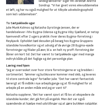
landegrænserne” siger HR-direktør Anette
Sondrup. ”Vi har givet vores elevuddannelse
et løft, og har nu også mulighed for at tilbyde udvekslingsophold
som led i uddannelsen”.
To tætpakkede uger
Julie Munk Kolmos og Natasha Gyrstinge Jensen, der er
handelselever i hhv Bygma Odense og Bygma Viby Sjælland, er netop
hjemvendt efter 2 ugers praktik i hver deres Bygma-forretning i
Reykjavik. Opholdet bød desuden på besøg hos Bygma Gruppens
islandske hovedkontor og et udvalg af de øvrige 28 Bygma-ejede
forretninger og filialer på øen; bl.a. en helt ny proff-forretning der
åbner om kort tid. Det har været to tætpakkede uger med mange
indtryk både på det faglige og det personlige plan.
Læring med hjem
”Jeg er overrasket over hvor store forretningerne er og bredden i
sortimentet. Tømmer og butiksvarer kommer med skib, og leveres
til store centrale lagre” fortæller Julie. ”Det har været fantastisk
lærerigt at få indblik i nye arbejdsgange og at få mulighed for at
arbejde på en anden måde end jeg er vant til”.
Natasha supplerer, ”det har været sjovt at få lov at ekspedere de
islandske kunder; det gik fint på engelsk. Men det var også
spændende at hjælpe med udstillinger og at gøre butikken salgsklar.