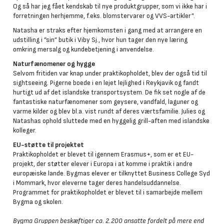
Og så har jeg fået kendskab til nye produktgrupper, som vi ikke har i
forretningen herhjemme, f.eks. blomstervarer og VVS-artikler”.
Natasha er straks efter hjemkomsten i gang med at arrangere en
udstilling i ”sin” butik i Viby Sj., hvor hun tager den nye læring
omkring mersalg og kundebetjening i anvendelse.
Naturfænomener og hygge
Selvom fritiden var knap under praktikopholdet, blev der også tid til
sightseeing. Pigerne boede i en lejet lejlighed i Reykjavik og fandt
hurtigt ud af det islandske transportsystem. De fik set nogle af de
fantastiske naturfænomener som geysere, vandfald, laguner og
varme kilder og blev bl.a. vist rundt af deres værtsfamilie. Julies og
Natashas ophold sluttede med en hyggelig grill-aften med islandske
kolleger.
EU-støtte til projektet
Praktikopholdet er blevet til igennem Erasmus+, som er et EU-
projekt, der støtter elever i Europa i at komme i praktik i andre
europæiske lande. Bygmas elever er tilknyttet Business College Syd
i Mommark, hvor eleverne tager deres handelsuddannelse.
Programmet for praktikopholdet er blevet til i samarbejde mellem
Bygma og skolen.
Bygma Gruppen beskæftiger ca. 2.200 ansatte fordelt på mere end