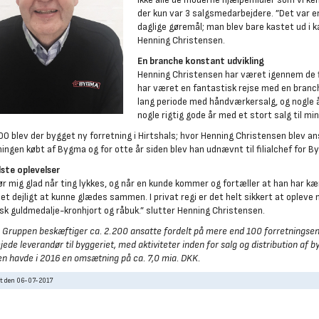
der kun var 3 salgsmedarbejdere. ”Det var en
daglige gøremål; man blev bare kastet ud i 
Henning Christensen.
En branche konstant udvikling
Henning Christensen har været igennem de fl
har været en fantastisk rejse med en branch
lang periode med håndværkersalg, og nogle år
nogle rigtig gode år med et stort salg til min
000 blev der bygget ny forretning i Hirtshals; hvor Henning Christensen blev an
ningen købt af Bygma og for otte år siden blev han udnævnt til filialchef for B
ste oplevelser
ør mig glad når ting lykkes, og når en kunde kommer og fortæller at han har kæm
det dejligt at kunne glædes sammen. I privat regi er det helt sikkert at oplev
sk guldmedalje-kronhjort og råbuk.” slutter Henning Christensen.
Gruppen beskæftiger ca. 2.200 ansatte fordelt på mere end 100 forretningsen
jede leverandør til byggeriet, med aktiviteter inden for salg og distribution af
n havde i 2016 en omsætning på ca. 7,0 mia. DKK.
et den 06-07-2017