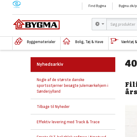
M
Find Bygma
Bygma.dk/p
Byggematerialer
Bolig, Tøj & Have
Værktøj 
40
Nyhedsarkiv
Nogle af de største danske
Fil
sportsstjerner besøgte Julemærkehjem i
års
Sønderjylland
Tilbage til Nyheder
Effektiv levering med Track & Trace