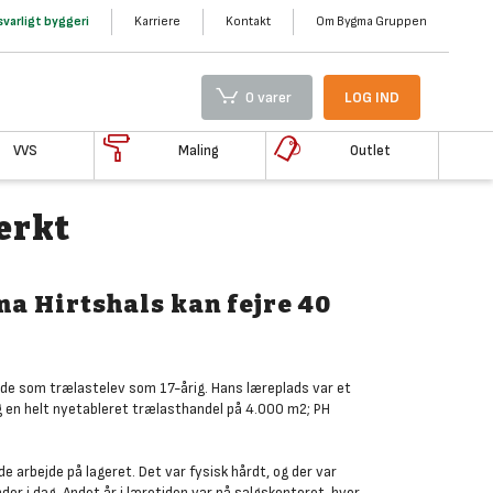
varligt byggeri
Karriere
Kontakt
Om Bygma Gruppen
0 varer
LOG IND
VVS
Maling
Outlet
tærkt
ma Hirtshals kan fejre 40
tede som trælastelev som 17-årig. Hans læreplads var et
g en helt nyetableret trælasthandel på 4.000 m2; PH
de arbejde på lageret. Det var fysisk hårdt, og der var
der i dag. Andet år i læretiden var på salgskontoret, hvor