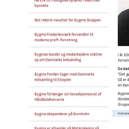
Første CLT-boligblok opføres i Næstved
bymidte
Nyt rekord-resultat for Bygma Gruppen
Bygma Frederiksværk forvandlet til
moderne proff-forretning
Bygmas kunder og medarbejdere støtter
I år 2
op om Danmarks Indsamling
forret
De bed
Bygma Fonden tager med Danmarks
”Det g
Indsamling til Etiopien
Så er 
en dan
Bygma 
Bygma forlænger sit hovedsponsorat af
danske
Håndboldherrerne
Gruppe
Bygma ekspanderer på Bornholm
Publicer
Bygma er afsender på Materialepris på