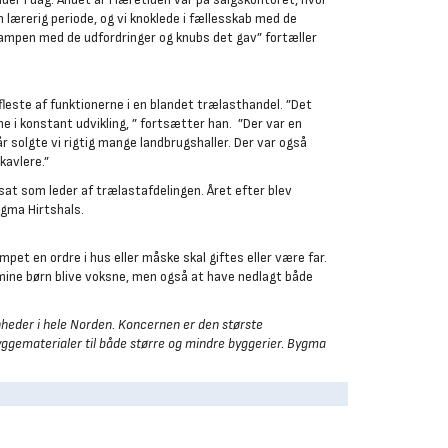
 lærerig periode, og vi knoklede i fællesskab med de
kampen med de udfordringer og knubs det gav” fortæller
este af funktionerne i en blandet trælasthandel. ”Det
e i konstant udvikling, ” fortsætter han. ”Der var en
 solgte vi rigtig mange landbrugshaller. Der var også
kavlere.”
sat som leder af trælastafdelingen. Året efter blev
ygma Hirtshals.
pet en ordre i hus eller måske skal giftes eller være far.
e mine børn blive voksne, men også at have nedlagt både
heder i hele Norden. Koncernen er den største
 byggematerialer til både større og mindre byggerier. Bygma