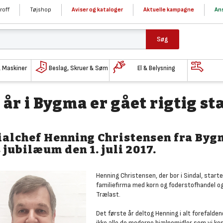
roff
Tøjshop
Aviser og kataloger
Aktuelle kampagne
Ans
Søg
& Maskiner
Beslag, Skruer & Søm
El & Belysning
 år i Bygma er gået rigtig s
ialchef Henning Christensen fra Byg
 jubilæum den 1. juli 2017.
Henning Christensen, der bor i Sindal, star
familiefirma med korn og foderstofhandel o
Trælast.
Det første år deltog Henning i alt forefalden
ikke alle de moderne hjælpemidler som vi ken