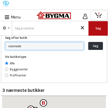
M
0
Menu
Find Bygma
Søg
Søg efter butik
Søg
Vis butikstype:
Alle
Byggecenter
Proffcenter
3 nærmeste butikker