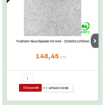
Troldtekt Akustikplader K5 Hvid - 25x600x1200mm
148,45
/
STK
Få leveret
Levering 1-3 hverdage
Afhent i butik