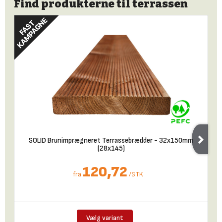
Find produkterne til terrassen
SOLID Brunimprægneret Terrassebrædder - 32x150mm
(28x145)
120,72
fra
/
STK
Vælg variant