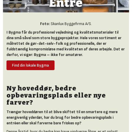
Entré
Foto:
Skanlux Byggefirma A/S.
I Bygma får du professionel vejledning og kvalitetsmaterialer til
dine små såvel som store byggeprojekter. Hele vores sortiment er
målrettet de gør-det-selv-folk og professionelle, der er
fuldstændig kompromisløse med kvaliteten af deres arbejde. Det er
derfor, vi siger: Bygma – ikke for amatører.
Find din lokale Bygma
Ny hoveddør, bedre
opbevaringsplads eller nye
farver?
Trænger hoveddøren til at blive skiftet til en smartere og mere
energivenlig yderdør, har du brug for bedre opbevaringsplads i
entréen eller skal farverne bare friskes op?
Denne årstid, hvor du bedre kan have vinduerne åbne, er et oplagt