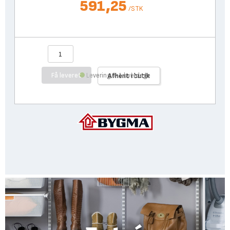
591,25
/
STK
Få leveret
Levering 0-1 hverdage
Afhent i butik