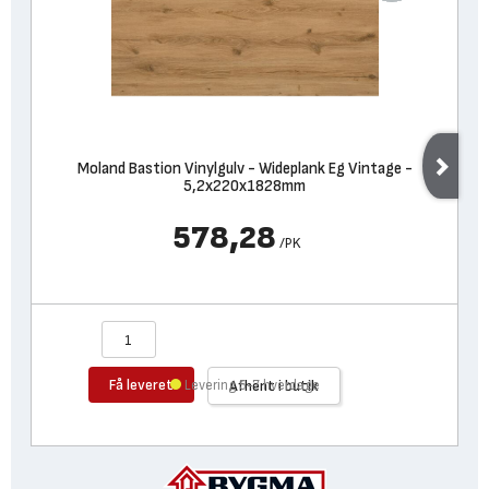
Moland Bastion Vinylgulv - Wideplank Eg Vintage -
5,2x220x1828mm
578,28
/
PK
Få leveret
Levering 5-7 hverdage
Afhent i butik