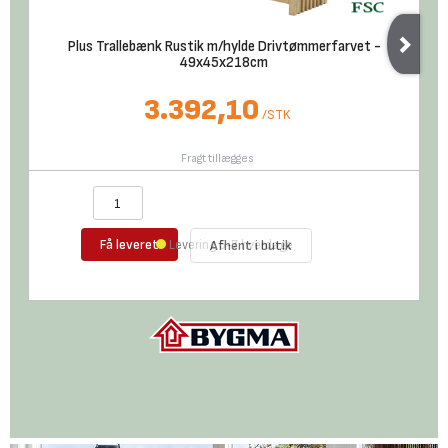
Plus Trallebænk Rustik m/hylde Drivtømmerfarvet -
49x45x218cm
3.392,10
/
STK
Fragt tillægges
Få leveret
Levering 5-7 hverdage
Afhent i butik