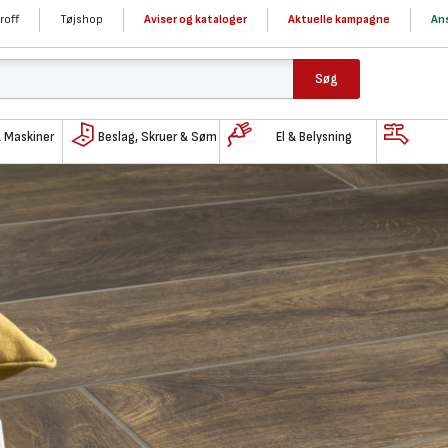
roff
Tøjshop
Aviser og kataloger
Aktuelle kampagne
Ans
Søg
& Maskiner
Beslag, Skruer & Søm
El & Belysning