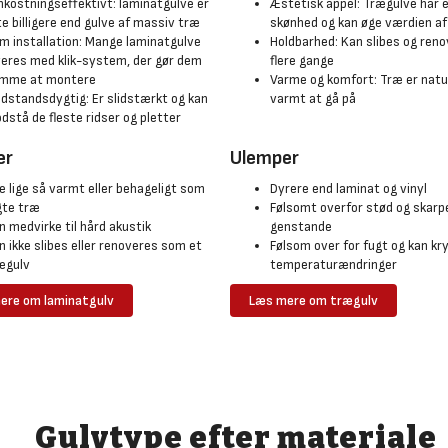
kostningseffektivt: laminatgulve er
Æstetisk appel: Trægulve har e
te billigere end gulve af massiv træ
skønhed og kan øge værdien af
m installation: Mange laminatgulve
Holdbarhed: Kan slibes og ren
veres med klik-system, der gør dem
flere gange
mme at montere
Varme og komfort: Træ er natu
dstandsdygtig: Er slidstærkt og kan
varmt at gå på
dstå de fleste ridser og pletter
er
Ulemper
ke lige så varmt eller behageligt som
Dyrere end laminat og vinyl
te træ
Følsomt overfor stød og skarp
n medvirke til hård akustik
genstande
n ikke slibes eller renoveres som et
Følsom over for fugt og kan k
ægulv
temperaturændringer
ere om laminatgulv
Læs mere om trægulv
Gulvtype efter materiale