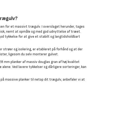
trægulv?
sen for et massivt trægulv. I overslaget herunder, tages
tisk, nemt at opmåle og med god udnyttelse af træet.
od tykkelse for at give et stabilt og langtidsholdbart
 strøer og isolering, er etableret på forhånd og at der
ister, ligesom du selv monterer gulvet.
8 mm planker af massiv douglas gran af høj kvalitet
æ alene. Ved lavere tykkelser og dårligere sorteringer, kan
å massive planker til netop dit trægulv, anbefaler vi at