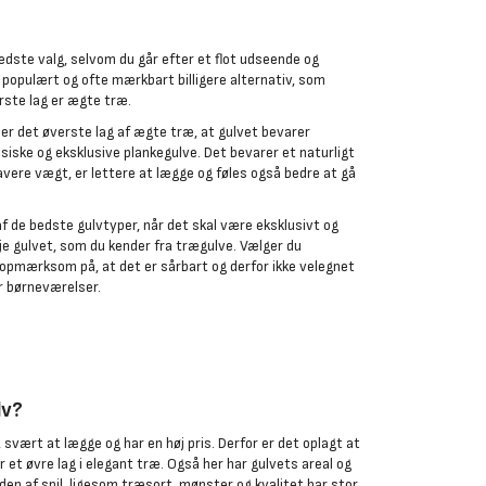
edste valg, selvom du går efter et flot udseende og
 populært og ofte mærkbart billigere alternativ, som
erste lag er ægte træ.
er det øverste lag af ægte træ, at gulvet bevarer
siske og eksklusive plankegulve. Det bevarer et naturligt
lavere vægt, er lettere at lægge og føles også bedre at gå
f de bedste gulvtyper, når det skal være eksklusivt og
eje gulvet, som du kender fra trægulve. Vælger du
 opmærksom på, at det er sårbart og derfor ikke velegnet
er børneværelser.
lv?
svært at lægge og har en høj pris. Derfor er det oplagt at
r et øvre lag i elegant træ. Også her har gulvets areal og
en af spil, ligesom træsort, mønster og kvalitet har stor