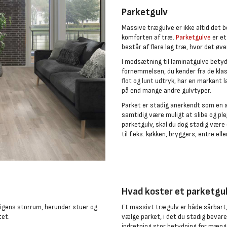
Parketgulv
Massive trægulve er ikke altid det b
komforten af træ.
Parketgulve
er et
består af flere lag træ, hvor det øv
I modsætning til laminatgulve betyd
fornemmelsen, du kender fra de klas
flot og lunt udtryk, har en markant 
på end mange andre gulvtyper.
Parket er stadig anerkendt som en a
samtidig være muligt at slibe og pl
parketgulv, skal du dog stadig være
til f.eks. køkken, bryggers, entre ell
Hvad koster et parketgu
oligens storrum, herunder stuer og
Et massivt trægulv er både sårbart, 
tet.
vælge parket, i det du stadig bevare
indretning stor betydning for mængd