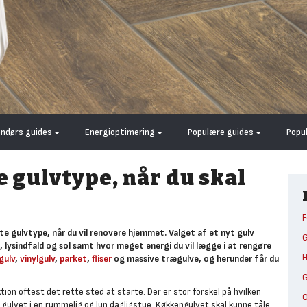
endørs guides
Energioptimering
Populære guides
Popu
e gulvtype, når du skal
F
e gulvtype, når du vil renovere hjemmet. Valget af et nyt gulv
G
lysindfald og sol samt hvor meget energi du vil lægge i at rengøre
H
gulv
,
vinylgulv
,
parket
,
fliser
og massive trægulve, og herunder får du
G
ktion oftest det rette sted at starte. Der er stor forskel på hvilken
O
gulvet i en rummelig og lun dagligstue. Køkkengulvet skal kunne tåle