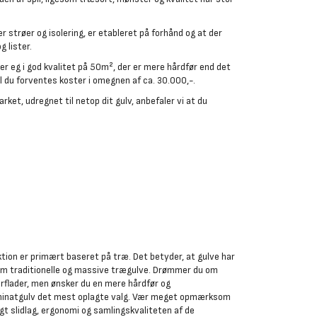
 strøer og isolering, er etableret på forhånd og at der
g lister.
ler eg i god kvalitet på 50m², der er mere hårdfør end det
l du forventes koster i omegnen af ca. 30.000,-.
rket, udregnet til netop dit gulv, anbefaler vi at du
tion er primært baseret på træ. Det betyder, at gulve har
 traditionelle og massive trægulve. Drømmer du om
flader, men ønsker du en mere hårdfør og
laminatgulv det mest oplagte valg. Vær meget opmærksom
gt slidlag, ergonomi og samlingskvaliteten af de