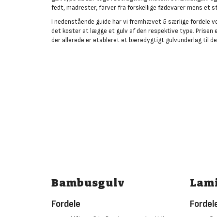
fedt, madrester, farver fra forskellige fødevarer mens et s
I nedenstående guide har vi fremhævet 5 særlige fordele ve
det koster at lægge et gulv af den respektive type. Prisen
der allerede er etableret et bæredygtigt gulvunderlag til d
Bambusgulv
Lam
Fordele
Fordel