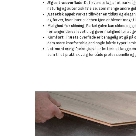
Ægte træoverflade
: Det øverste lag af et parketg
naturlig og autentisk følelse, som mange andre gu
Æstetisk appel
: Parket tilbyder en tidløs og ele
og farver, hvor især sildeben igen er blevet meget
Mulighed for slibning
: Parketgulve kan slibes og g
forlænger deres levetid og giver mulighed for at g
Komfort
: Træets overflade er behagelig at gå på 
dem mere komfortable end nogle hårde typer lamin
Let montering
: Parketgulve er lettere at lægge e
dem til et praktisk valg for både professionelle o