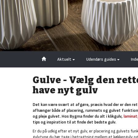
Aktuelt
Udendørs guides
Ind
Gulve - Vælg den rett
have nyt gulv
Det kan være svært at afgøre, præcis hvad der er den rett
afhænger både af placering, rummets og gulvet funktion, 
og pleje gulvet. Hos Bygma finder du alt i klikgulv,
laminat
tips og inspiration til at finde det bedste gulv.
Er du på udkig efter et nyt gulv, er placering og gulvets fun
gulvtype du bør tage i betragtning mellem et køkkengulv og 