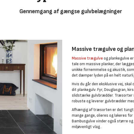
Gennemgang af gængse gulvbelægninger
Massive trægulve og pla
Massive trægulve
og plankegulve er
tale om massive planker, der lægges
unikke fornemmelse og akustik, som 
det dæmper lyden på en helt naturl
Hvis du går den eksklusive vej, ska
dit plankegulv. Fyr, Douglasgran, kir
slidstærke gulvbrædder. Træsorter 
robuste og leverer gulvbrædder med
Afhængig af træsorten er det tungt 
mange gange, olieres og lakeres for 
Bambusgulve vinder også større og 
miljøvenligt vlag..