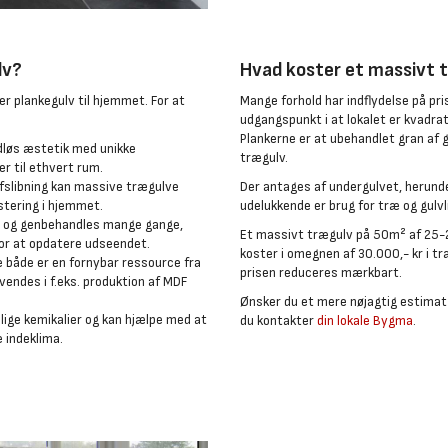
lv?
Hvad koster et massivt 
r plankegulv til hjemmet. For at
Mange forhold har indflydelse på pri
udgangspunkt i at lokalet er kvadra
Plankerne er at ubehandlet gran af g
idløs æstetik med unikke
trægulv.
r til ethvert rum.
afslibning kan massive trægulve
Der antages af undergulvet, herunder
estering i hjemmet.
udelukkende er brug for træ og gulvl
es og genbehandles mange gange,
Et massivt trægulv på 50m² af 25-2
for at opdatere udseendet.
koster i omegnen af 30.000,- kr i tr
ræ både er en fornybar ressource fra
prisen reduceres mærkbart.
endes i f.eks. produktion af MDF
Ønsker du et mere nøjagtig estimat p
lige kemikalier og kan hjælpe med at
du kontakter
din lokale Bygma
.
e indeklima.