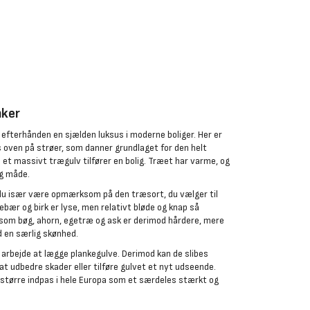
nker
 efterhånden en sjælden luksus i moderne boliger. Her er
 oven på strøer, som danner grundlaget for den helt
et massivt trægulv tilfører en bolig. Træet har varme, og
ig måde.
l du især være opmærksom på den træsort, du vælger til
sebær og birk er lyse, men relativt bløde og knap så
som bøg, ahorn, egetræ og ask er derimod hårdere, mere
 en særlig skønhed.
arbejde at lægge plankegulve. Derimod kan de slibes
at udbedre skader eller tilføre gulvet et nyt udseende.
større indpas i hele Europa som et særdeles stærkt og