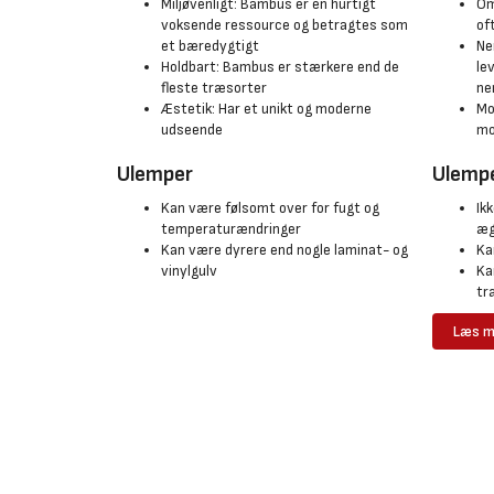
Miljøvenligt: Bambus er en hurtigt
Om
voksende ressource og betragtes som
of
et bæredygtigt
Ne
Holdbart: Bambus er stærkere end de
le
fleste træsorter
ne
Æstetik: Har et unikt og moderne
Mo
udseende
mo
Ulemper
Ulemp
Kan være følsomt over for fugt og
Ik
temperaturændringer
æg
Kan være dyrere end nogle laminat- og
Ka
vinylgulv
Ka
tr
Læs m