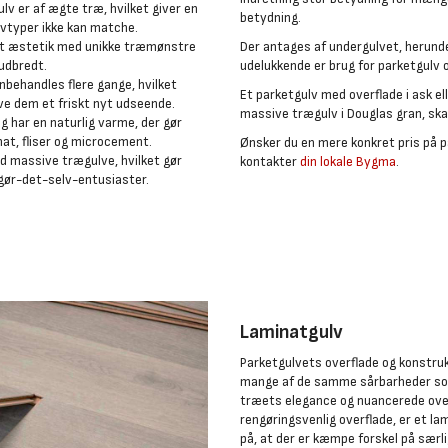
ulv er af ægte træ, hvilket giver en
betydning.
lvtyper ikke kan matche.
gant æstetik med unikke træmønstre
Der antages af undergulvet, herunder
 udbredt.
udelukkende er brug for parketgulv o
enbehandles flere gange, hvilket
Et parketgulv med overflade i ask el
ive dem et friskt nyt udseende.
massive trægulv i Douglas gran, ska
og har en naturlig varme, der gør
at, fliser og microcement.
Ønsker du en mere konkret pris på pa
nd massive trægulve, hvilket gør
kontakter
din lokale Bygma
.
g gør-det-selv-entusiaster.
Laminatgulv
Parketgulvets overflade og konstruk
mange af de samme sårbarheder som
træets elegance og nuancerede over
rengøringsvenlig overflade, er et 
på, at der er kæmpe forskel på særli