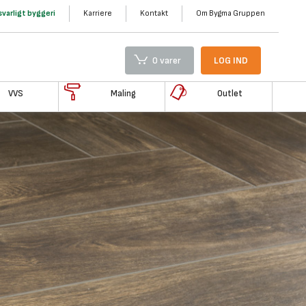
varligt byggeri
Karriere
Kontakt
Om Bygma Gruppen
0 varer
LOG IND
VVS
Maling
Outlet