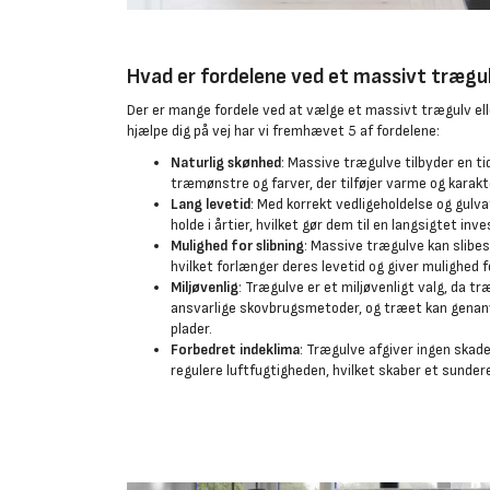
Hvad er fordelene ved et massivt trægu
Der er mange fordele ved at vælge et massivt trægulv elle
hjælpe dig på vej har vi fremhævet 5 af fordelene:
Naturlig skønhed
: Massive trægulve tilbyder en t
træmønstre og farver, der tilføjer varme og karakte
Lang levetid
: Med korrekt vedligeholdelse og gulv
holde i årtier, hvilket gør dem til en langsigtet inv
Mulighed for slibning
: Massive trægulve kan slib
hvilket forlænger deres levetid og giver mulighed 
Miljøvenlig
: Trægulve er et miljøvenligt valg, da t
ansvarlige skovbrugsmetoder, og træet kan genanv
plader.
Forbedret indeklima
: Trægulve afgiver ingen skade
regulere luftfugtigheden, hvilket skaber et sunder