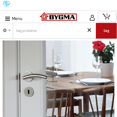
M
0
Menu
Søg