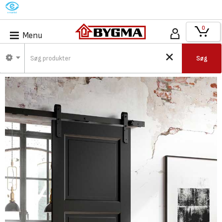
M
0
Menu
Søg