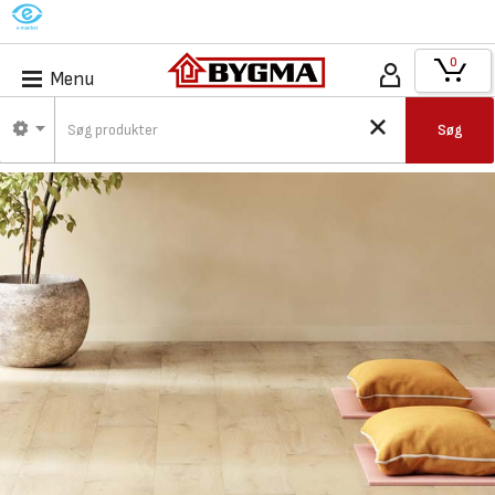
M
0
Menu
Søg