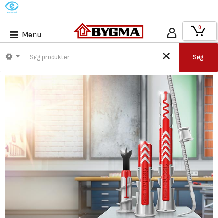
M
0
Menu
Søg