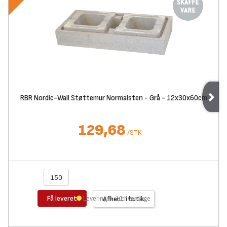
RBR Nordic-Wall Støttemur Normalsten - Grå - 12x30x60cm
129,68
/
STK
Få leveret
Levering 8-10 hverdage
Afhent i butik