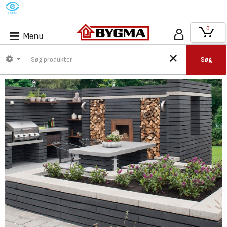
M
0
Menu
Søg