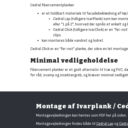
Cedral fibercementplanker
er et holdbart materiale til facadebeklædning af høj k
Cedral Lap (tidligere IvarPlank) som kan mont
eller "1 på 2", hvorved der opnås et enkelt og
Cedral Click (tidligere IvarClick) er en ”fer-n
clips.
kan monteres både vandret og lodret.
Cedral Click er en ”fer-not” planke, der sikre en let montage
Minimal vedligeholdelse
Fibercement planker er et godt alternativ til træ og PVC, 
for råd, svamp og insektangreb, og kræver minimal vedligeh
Montage af Ivarplank / Ce
Montagevejledningen kan hentes som PDF her på siden. D
Montagevejledningen findes både til
Cedral Lap
og
Cedra