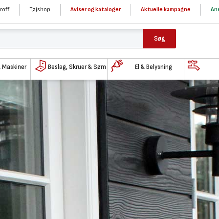
roff
Tøjshop
Aviser og kataloger
Aktuelle kampagne
Ans
Søg
& Maskiner
Beslag, Skruer & Søm
El & Belysning