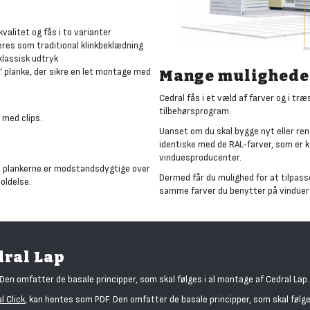
valitet og fås i to varianter
eres som traditional klinkbeklædning
 klassisk udtryk
ot” planke, der sikre en let montage med
Mange muligheder
Cedral fås i et væld af farver og i træ
tilbehørsprogram.
 med clips.
Uanset om du skal bygge nyt eller ren
identiske med de RAL-farver, som er 
vinduesproducenter.
da plankerne er modstandsdygtige over
Dermed får du mulighed for at tilpasse
oldelse.
samme farver du benytter på vinduer 
dral Lap
en omfatter de basale principper, som skal følges i al montage af Cedral Lap.
l Click
, kan hentes som PDF. Den omfatter de basale principper, som skal følge