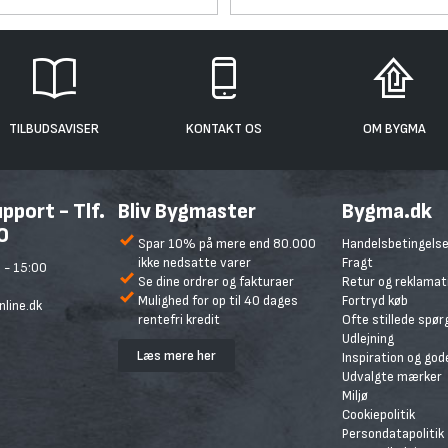
TILBUDSAVISER
KONTAKT OS
OM BYGMA
port - Tlf.
Bliv Bygmaster
Bygma.dk
0
Spar 10% på mere end 80.000
Handelsbetingelse
ikke nedsatte varer
Fragt
 - 15:00
Se dine ordrer og fakturaer
Retur og reklamat
Mulighed for op til 40 dages
Fortryd køb
line.dk
rentefri kredit
Ofte stillede spø
Udlejning
Læs mere her
Inspiration og god
Udvalgte mærker
Miljø
Cookiepolitik
Persondatapolitik