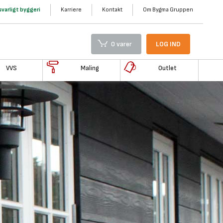
varligt byggeri
Karriere
Kontakt
Om Bygma Gruppen
0 varer
LOG IND
VVS
Maling
Outlet