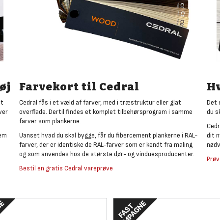
øj
Farvekort til Cedral
Hv
at
Cedral fås i et væld af farver, med i træstruktur eller glat
Det 
ver
overflade. Dertil findes et komplet tilbehørsprogram i samme
du sk
farver som plankerne.
Cedr
dem
Uanset hvad du skal bygge, får du fibercement plankerne i RAL-
dit 
farver, der er identiske de RAL-farver som er kendt fra maling
nødv
og som anvendes hos de største dør- og vinduesproducenter.
Prøv
Bestil en gratis Cedral vareprøve