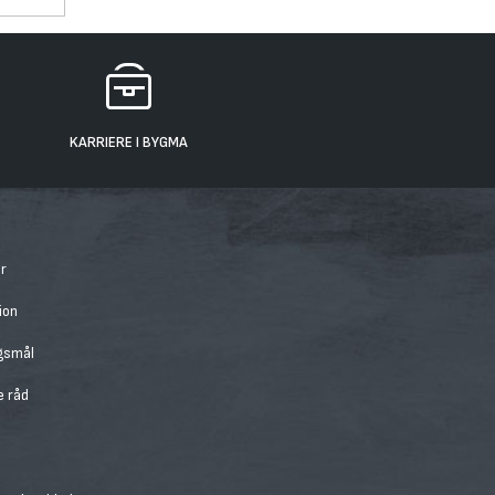
KARRIERE I BYGMA
r
ion
rgsmål
e råd