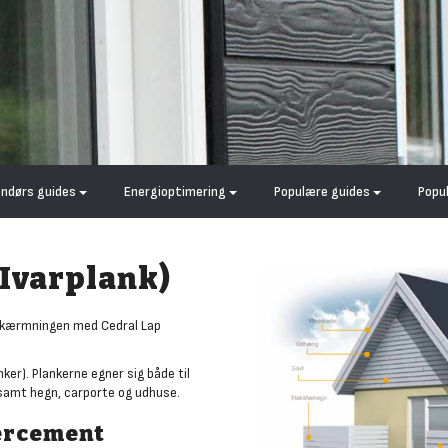
endørs guides
Energioptimering
Populære guides
Popu
 Ivarplank)
afskærmningen med Cedral Lap
ker). Plankerne egner sig både til
 samt hegn, carporte og udhuse.
ercement