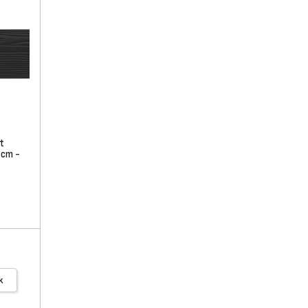
t
 cm -
k