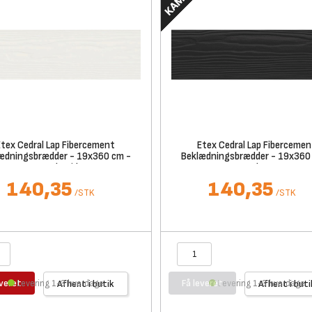
Etex Cedral Lap Fibercement
Etex Cedral Lap Fibercemen
ædningsbrædder - 19x360 cm -
Beklædningsbrædder - 19x360
Wood Hvid
Wood Sort
140,35
140,35
/
STK
/
STK
everet
Få leveret
Levering 1-3 hverdage
Afhent i butik
Levering 1-3 hverdage
Afhent i buti