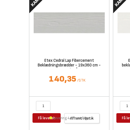
Etex Cedral Lap Fibercement
Beklædningsbrædder - 19x360 cm -
bekl
Wood Grå
140,35
/
STK
Få leveret
Få l
Levering 4-6 hverdage
Afhent i butik