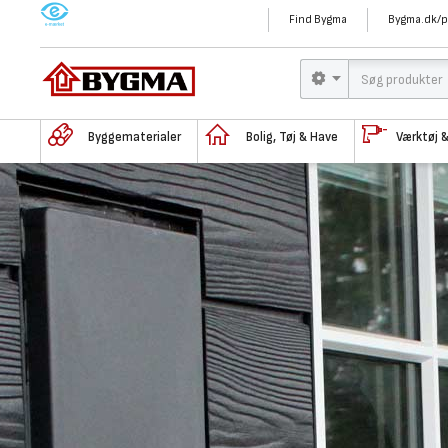
M
Find Bygma
Bygma.dk/p
Byggematerialer
Bolig, Tøj & Have
Værktøj 